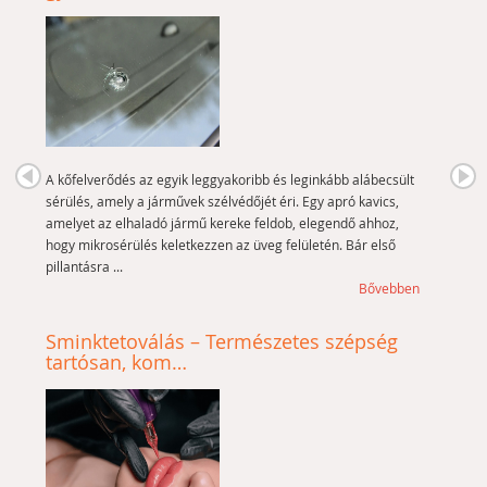
A kőfelverődés az egyik leggyakoribb és leginkább alábecsült
sérülés, amely a járművek szélvédőjét éri. Egy apró kavics,
amelyet az elhaladó jármű kereke feldob, elegendő ahhoz,
hogy mikrosérülés keletkezzen az üveg felületén. Bár első
pillantásra ...
Bővebben
Sminktetoválás – Természetes szépség
tartósan, kom…