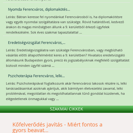
Nyomda Ferencváros, diplomakötés...
Leírás: Bátran keresse fel nyomdánkat Ferencvárosból is, ha diplomakötésre
vagy egyéb nyomdai szolgáltatásra van szüksége. Rövid határidővel, kedvező
árakon és magas minőségben állunk a 9. kerületből érkező ügyfelek
...
rendelkezésére. Sok éves szakmai tapasztalattal
Eredetiségvizsgálat Ferencváros,...
Leírás: Eredetiségvizsgálatra van szüksége Ferencvárosban, vagy megbízható
vásárlás előtti állapotfelmérést keres a 9. kerületben? Hivatalos eredetvizsgáló
állomásunk Budapesten gyors, precíz és jogszabályoknak megfelelő szolgáltatást
...
biztosít minden ügyfél számá
Pszichoterápia Ferencváros, lelki...
Leírás: Pszichoterápiával foglalkozunk akár ferencvárosi lakosok részére is, lelki
tanácsadásainkat azoknak ajánljuk, akik bármilyen életvezetési zavarral, lelki
problémával, megoldatlan és megoldhatatlannak tűnő gonddal küzdenek, ha
...
elégedetlenek önmagukkal vagy
SZAKMAI CIKKEK
Kőfelverődés javítás - Miért fontos a
gyors beavat…