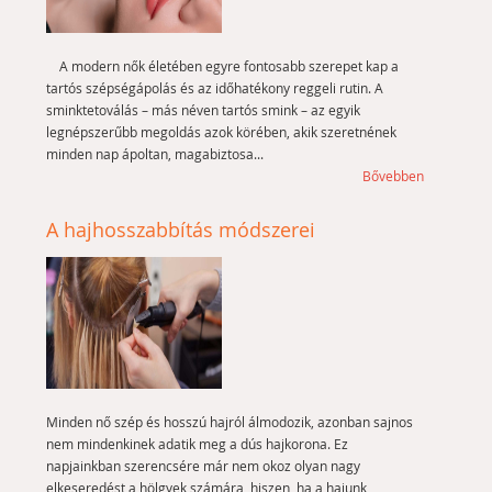
A modern nők életében egyre fontosabb szerepet kap a
tartós szépségápolás és az időhatékony reggeli rutin. A
sminktetoválás – más néven tartós smink – az egyik
legnépszerűbb megoldás azok körében, akik szeretnének
minden nap ápoltan, magabiztosa...
Bővebben
A hajhosszabbítás módszerei
Minden nő szép és hosszú hajról álmodozik, azonban sajnos
nem mindenkinek adatik meg a dús hajkorona. Ez
napjainkban szerencsére már nem okoz olyan nagy
elkeseredést a hölgyek számára, hiszen, ha a hajunk