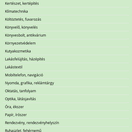
Kertészet, kertépítés
Klímatechnika
Költöztetés, fuvarozás
Könyvelő, könyvelés
Könyvesbolt, antikvárium
Környezetvédelem
Kutyakozmetika
Lakásfelújítás, házépítés
Lakástextil
Mobiltelefon, navigáció
Nyomda, grafika, reklámtárgy
Oktatás, tanfolyam
Optika, látásjavítás
Óra, ékszer
Papír, írószer
Rendezvény, rendezvényhelyszín
Ruhaüzlet, fehérnemű