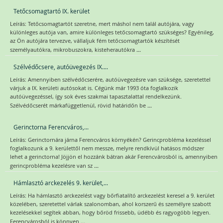
Tetőcsomagtartó IX. kerület
Leírás: Tetőcsomagtartót szeretne, mert máshol nem talál autójára, vagy
különleges autója van, amire különleges tetőcsomagtartó szükséges? Egyénileg,
az Ön autójára tervezve, vállaljuk fém tetőcsomagtartók készítését
...
személyautókra, mikrobuszokra, kisteherautókra
Szélvédőcsere, autóüvegezés IX....
Leírás: Amennyiben szélvédőcserére, autóüvegezésre van szüksége, szeretettel
várjuk a IX. kerületi autósokat is. Cégünk már 1993 óta foglalkozik
autóüvegezéssel, így sok éves szakmai tapasztalattal rendelkezünk.
...
Szélvédőcserét márkafüggetlenül, rövid határidőn be
Gerinctorna Ferencváros,...
Leírás: Gerinctornára járna Ferencváros környékén? Gerincprobléma kezeléssel
foglalkozunk a 9. kerülettől nem messze, melyre rendkívül hatásos módszer
lehet a gerinctorna! Jöjjön el hozzánk bátran akár Ferencvárosból is, amennyiben
...
gerincprobléma kezelésre van sz
Hámlasztó arckezelés 9. kerület,...
Leírás: Ha hámlasztó arckezelést vagy bőrfiatalító arckezelést keresel a 9. kerület
közelében, szeretettel várlak szalonomban, ahol korszerű és személyre szabott
kezelésekkel segítek abban, hogy bőröd frissebb, üdébb és ragyogóbb legyen.
...
Ferencvárosból is könnyen