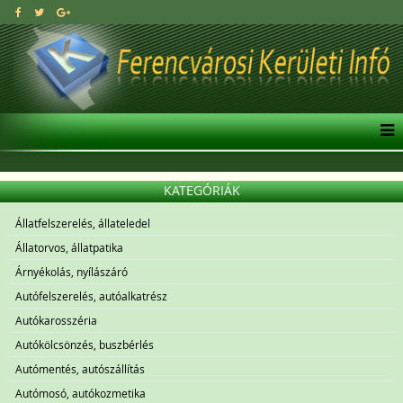
KATEGÓRIÁK
Állatfelszerelés, állateledel
Állatorvos, állatpatika
Árnyékolás, nyílászáró
Autófelszerelés, autóalkatrész
Autókarosszéria
Autókölcsönzés, buszbérlés
Autómentés, autószállítás
Autómosó, autókozmetika