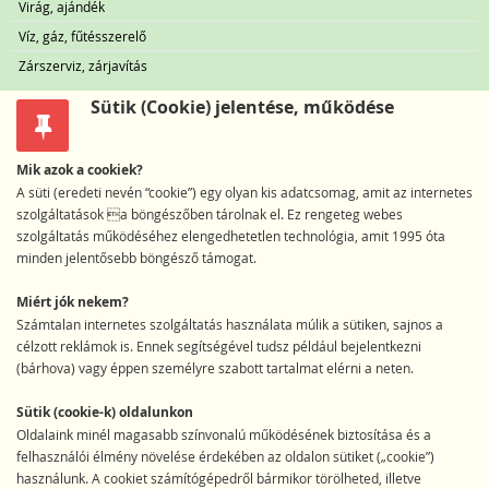
Virág, ajándék
Víz, gáz, fűtésszerelő
Zárszerviz, zárjavítás
Sütik (Cookie) jelentése, működése
Mik azok a cookiek?
A süti (eredeti nevén “cookie”) egy olyan kis adatcsomag, amit az internetes
szolgáltatások a böngészőben tárolnak el. Ez rengeteg webes
szolgáltatás működéséhez elengedhetetlen technológia, amit 1995 óta
minden jelentősebb böngésző támogat.
Miért jók nekem?
Számtalan internetes szolgáltatás használata múlik a sütiken, sajnos a
célzott reklámok is. Ennek segítségével tudsz például bejelentkezni
(bárhova) vagy éppen személyre szabott tartalmat elérni a neten.
Sütik (cookie-k) oldalunkon
Oldalaink minél magasabb színvonalú működésének biztosítása és a
felhasználói élmény növelése érdekében az oldalon sütiket („cookie”)
használunk. A cookiet számítógépedről bármikor törölheted, illetve