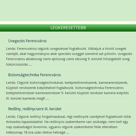
LEGKERESETTEBB
Üvegezés Ferencváros
Leírás: Ferencvárosi cégünk üvegezéssel foglalkozik. Vállaljuk a törött üvegek
cseréjét, akár hagyományos akár speciális üveggel szeretné azt pótolni. üvegezés
Ferencváros ablaküveg csere ajtóüveg csere síküveg 9. kerület hőszigetelő üveg
...
tükörcsiszolás
Biztonságtechnika Ferencváros
Leírás: Cégünk biztonságtechnikával, beléptetőrendszerek, kamerarendszerek,
tűzjelző rendszerek kiépítésével foglalkozik. biztonságtechnika Ferencváros
beléptetőrendszer kamerarendszer 9. kerület tűzjelző rendszer kamera kiépítés
...
IX. kerület kamerás megfi
Redőny, redőnycsere IX. kerület
Leírás: Cégünk redőny forgalmazással, régi redőnyök cseréjével foglalkozik több
évtizedes tapasztalattal. Ha redőnyös szakemberre van szüksége, nem kell egy
nap szabadságot kivennie, ugyanis cégünk szakemberei felár ellenében
...
hétköznap 18 óra után illetve hétvégé