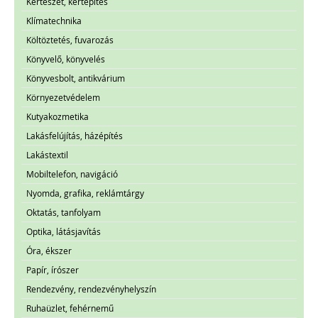
Kertészet, kertépítés
Klímatechnika
Költöztetés, fuvarozás
Könyvelő, könyvelés
Könyvesbolt, antikvárium
Környezetvédelem
Kutyakozmetika
Lakásfelújítás, házépítés
Lakástextil
Mobiltelefon, navigáció
Nyomda, grafika, reklámtárgy
Oktatás, tanfolyam
Optika, látásjavítás
Óra, ékszer
Papír, írószer
Rendezvény, rendezvényhelyszín
Ruhaüzlet, fehérnemű