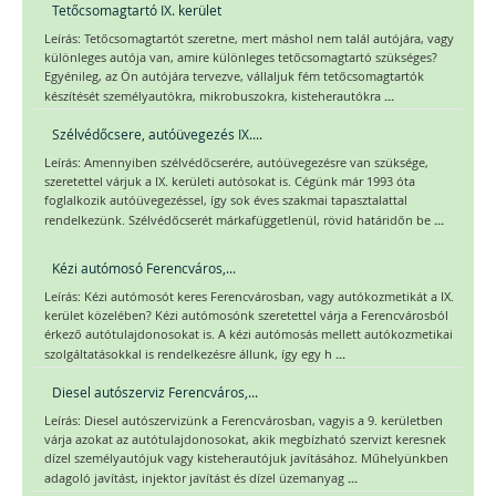
Tetőcsomagtartó IX. kerület
Leírás: Tetőcsomagtartót szeretne, mert máshol nem talál autójára, vagy
különleges autója van, amire különleges tetőcsomagtartó szükséges?
Egyénileg, az Ön autójára tervezve, vállaljuk fém tetőcsomagtartók
...
készítését személyautókra, mikrobuszokra, kisteherautókra
Szélvédőcsere, autóüvegezés IX....
Leírás: Amennyiben szélvédőcserére, autóüvegezésre van szüksége,
szeretettel várjuk a IX. kerületi autósokat is. Cégünk már 1993 óta
foglalkozik autóüvegezéssel, így sok éves szakmai tapasztalattal
...
rendelkezünk. Szélvédőcserét márkafüggetlenül, rövid határidőn be
Kézi autómosó Ferencváros,...
Leírás: Kézi autómosót keres Ferencvárosban, vagy autókozmetikát a IX.
kerület közelében? Kézi autómosónk szeretettel várja a Ferencvárosból
érkező autótulajdonosokat is. A kézi autómosás mellett autókozmetikai
...
szolgáltatásokkal is rendelkezésre állunk, így egy h
Diesel autószerviz Ferencváros,...
Leírás: Diesel autószervizünk a Ferencvárosban, vagyis a 9. kerületben
várja azokat az autótulajdonosokat, akik megbízható szervizt keresnek
dízel személyautójuk vagy kisteherautójuk javításához. Műhelyünkben
...
adagoló javítást, injektor javítást és dízel üzemanyag