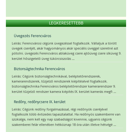
LEGKERESETTEBB
Üvegezés Ferencváros
Leírás: Ferencvárosi cégünk üvegezéssel foglalkozik. Vállaljuk a törött
üvegek cseréjét, akár hagyományos akár speciális üveggel szeretné azt
pótolni. üvegezés Ferencváros ablaküveg csere ajtóüveg csere síküveg 9.
...
kerület hőszigetelő üveg tükörcsiszolás
Biztonságtechnika Ferencváros
Leírás: Cégünk biztonságtechnikával, beléptetőrendszerek,
kamerarendszerek, tűzjelző rendszerek kiépítésével foglalkozik.
biztonságtechnika Ferencváros beléptetőrendszer kamerarendszer 9.
...
kerület tűzjelző rendszer kamera kiépítés IX. kerület kamerás megfi
Redőny, redőnycsere IX. kerület
Leírás: Cégünk redőny forgalmazással, régi redőnyök cseréjével
foglalkozik több évtizedes tapasztalattal. Ha redőnyös szakemberre van
szüksége, nem kell egy nap szabadságot kivennie, ugyanis cégünk
...
szakemberei felár ellenében hétköznap 18 óra után illetve hétvégé