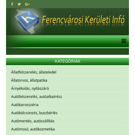
KATEGÓRIÁK
Állatfelszerelés, állateledel
Állatorvos, állatpatika
Árnyékolás, nyílászáró
Autófelszerelés, autóalkatrész
Autókarosszéria
Autókölcsönzés, buszbérlés
Autómentés, autószállítás
Autómosó, autókozmetika