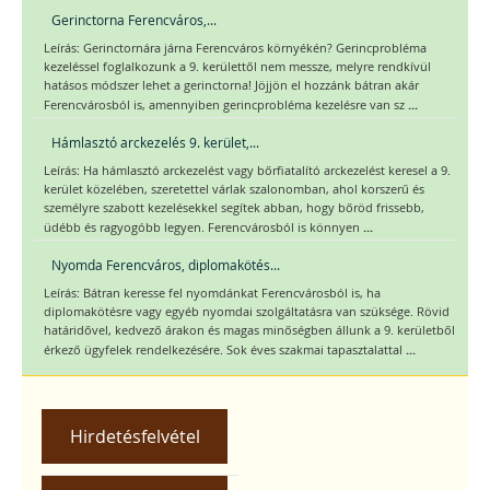
Gerinctorna Ferencváros,...
Leírás: Gerinctornára járna Ferencváros környékén? Gerincprobléma
kezeléssel foglalkozunk a 9. kerülettől nem messze, melyre rendkívül
hatásos módszer lehet a gerinctorna! Jöjjön el hozzánk bátran akár
...
Ferencvárosból is, amennyiben gerincprobléma kezelésre van sz
Hámlasztó arckezelés 9. kerület,...
Leírás: Ha hámlasztó arckezelést vagy bőrfiatalító arckezelést keresel a 9.
kerület közelében, szeretettel várlak szalonomban, ahol korszerű és
személyre szabott kezelésekkel segítek abban, hogy bőröd frissebb,
...
üdébb és ragyogóbb legyen. Ferencvárosból is könnyen
Nyomda Ferencváros, diplomakötés...
Leírás: Bátran keresse fel nyomdánkat Ferencvárosból is, ha
diplomakötésre vagy egyéb nyomdai szolgáltatásra van szüksége. Rövid
határidővel, kedvező árakon és magas minőségben állunk a 9. kerületből
...
érkező ügyfelek rendelkezésére. Sok éves szakmai tapasztalattal
Hirdetésfelvétel