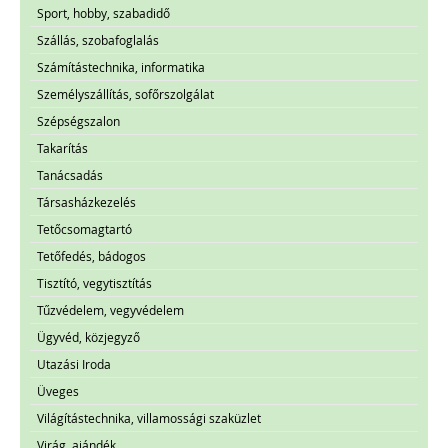
Sport, hobby, szabadidő
Szállás, szobafoglalás
Számítástechnika, informatika
Személyszállítás, sofőrszolgálat
Szépségszalon
Takarítás
Tanácsadás
Társasházkezelés
Tetőcsomagtartó
Tetőfedés, bádogos
Tisztító, vegytisztítás
Tűzvédelem, vegyvédelem
Ügyvéd, közjegyző
Utazási Iroda
Üveges
Világítástechnika, villamossági szaküzlet
Virág, ajándék