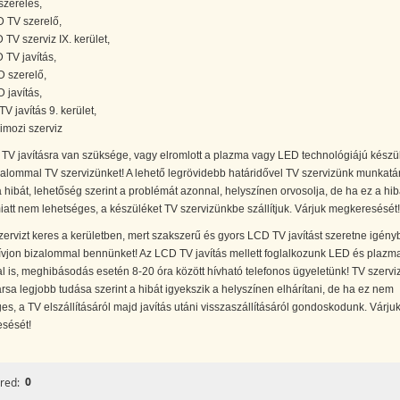
szerelés,
 TV szerelő,
 TV szerviz IX. kerület,
 TV javítás,
 szerelő,
 javítás,
V javítás 9. kerület,
imozi szerviz
TV javításra van szüksége, vagy elromlott a plazma vagy LED technológiájú készü
zalommal TV szervizünket! A lehető legrövidebb határidővel TV szervizünk munkatá
a hibát, lehetőség szerint a problémát azonnal, helyszínen orvosolja, de ha ez a hi
iatt nem lehetséges, a készüléket TV szervizünkbe szállítjuk. Várjuk megkeresését!
ervizt keres a kerületben, mert szakszerű és gyors LCD TV javítást szeretne igény
ívjon bizalommal bennünket! Az LCD TV javítás mellett foglalkozunk LED és plazm
al is, meghibásodás esetén 8-20 óra között hívható telefonos ügyeletünk! TV szervi
sa legjobb tudása szerint a hibát igyekszik a helyszínen elhárítani, de ha ez nem
es, a TV elszállításáról majd javítás utáni visszaszállításáról gondoskodunk. Várju
sését!
0
red: