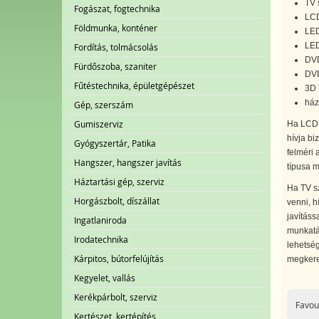
TV 
Fogászat, fogtechnika
LCD
Földmunka, konténer
LED
LED
Fordítás, tolmácsolás
DVD
Fürdőszoba, szaniter
DVD
Fűtéstechnika, épületgépészet
3D T
ház
Gép, szerszám
Gumiszerviz
Ha LCD 
hívja bi
Gyógyszertár, Patika
felméri 
Hangszer, hangszer javítás
típusa m
Háztartási gép, szerviz
Ha TV sz
Horgászbolt, díszállat
venni, h
javításs
Ingatlaniroda
munkatár
Irodatechnika
lehetség
Kárpitos, bútorfelújítás
megkere
Kegyelet, vallás
Kerékpárbolt, szerviz
Favou
Kertészet, kertépítés