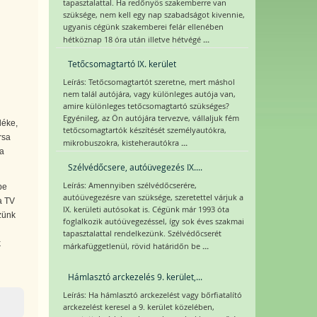
tapasztalattal. Ha redőnyös szakemberre van
szüksége, nem kell egy nap szabadságot kivennie,
ugyanis cégünk szakemberei felár ellenében
...
hétköznap 18 óra után illetve hétvégé
Tetőcsomagtartó IX. kerület
Leírás: Tetőcsomagtartót szeretne, mert máshol
nem talál autójára, vagy különleges autója van,
amire különleges tetőcsomagtartó szükséges?
Egyénileg, az Ön autójára tervezve, vállaljuk fém
léke,
tetőcsomagtartók készítését személyautókra,
rsa
...
mikrobuszokra, kisteherautókra
ba
Szélvédőcsere, autóüvegezés IX....
Leírás: Amennyiben szélvédőcserére,
be
autóüvegezésre van szüksége, szeretettel várjuk a
a TV
IX. kerületi autósokat is. Cégünk már 1993 óta
zünk
foglalkozik autóüvegezéssel, így sok éves szakmai
tapasztalattal rendelkezünk. Szélvédőcserét
k
...
márkafüggetlenül, rövid határidőn be
Hámlasztó arckezelés 9. kerület,...
Leírás: Ha hámlasztó arckezelést vagy bőrfiatalító
arckezelést keresel a 9. kerület közelében,