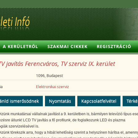
A KERÜLETRŐL
SZAKMAI CIKKEK
REGISZTRÁCIÓ
V javítás Ferencváros, TV szerviz IX. kerület
1096, Budapest
ia
Elektronikai szerviz
ánld ismerősödnek
Nyomtatás
Kapcsolatfelvétel
Térk
izünk munkatársai vállalnak javítást a 9. kerületben is, bármilyen televízió típus es
zésre állunk! LCD TV javítás a fő profilunk, de foglalkozunk LED és plazma
giák szervizelésével is.
izünk törekszik arra, hogy a hibát lehetőség szerint a helyszínen hárítsa el, amenn