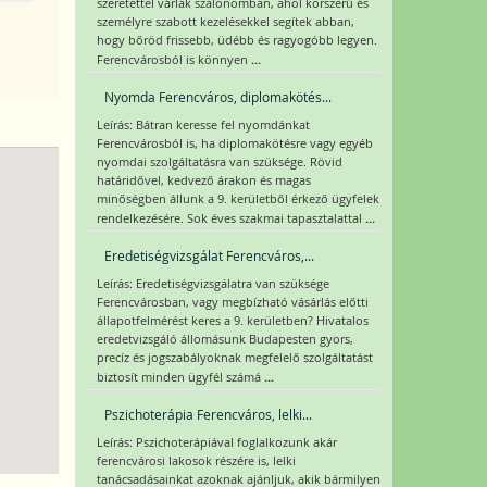
szeretettel várlak szalonomban, ahol korszerű és
személyre szabott kezelésekkel segítek abban,
hogy bőröd frissebb, üdébb és ragyogóbb legyen.
...
Ferencvárosból is könnyen
Nyomda Ferencváros, diplomakötés...
Leírás: Bátran keresse fel nyomdánkat
Ferencvárosból is, ha diplomakötésre vagy egyéb
nyomdai szolgáltatásra van szüksége. Rövid
határidővel, kedvező árakon és magas
minőségben állunk a 9. kerületből érkező ügyfelek
...
rendelkezésére. Sok éves szakmai tapasztalattal
Eredetiségvizsgálat Ferencváros,...
Leírás: Eredetiségvizsgálatra van szüksége
Ferencvárosban, vagy megbízható vásárlás előtti
állapotfelmérést keres a 9. kerületben? Hivatalos
eredetvizsgáló állomásunk Budapesten gyors,
precíz és jogszabályoknak megfelelő szolgáltatást
...
biztosít minden ügyfél számá
Pszichoterápia Ferencváros, lelki...
Leírás: Pszichoterápiával foglalkozunk akár
ferencvárosi lakosok részére is, lelki
tanácsadásainkat azoknak ajánljuk, akik bármilyen