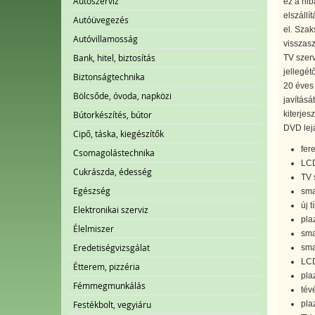
Autószerviz
ez a hi
elszállí
Autóüvegezés
el. Szak
Autóvillamosság
visszasz
Bank, hitel, biztosítás
TV szerv
jellegét
Biztonságtechnika
20 éves
Bölcsőde, óvoda, napközi
javításá
kiterjes
Bútorkészítés, bútor
DVD lej
Cipő, táska, kiegészítők
fer
Csomagolástechnika
LCD
Cukrászda, édesség
TV 
Egészség
sma
új 
Elektronikai szerviz
pla
Élelmiszer
sma
Eredetiségvizsgálat
sma
LCD
Étterem, pizzéria
pla
Fémmegmunkálás
tév
pla
Festékbolt, vegyiáru