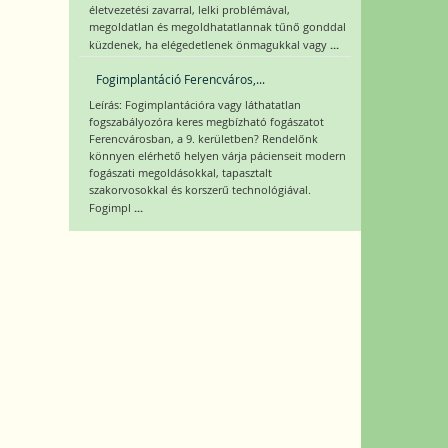
életvezetési zavarral, lelki problémával,
megoldatlan és megoldhatatlannak tűnő gonddal
...
küzdenek, ha elégedetlenek önmagukkal vagy
Fogimplantáció Ferencváros,...
Leírás: Fogimplantációra vagy láthatatlan
fogszabályozóra keres megbízható fogászatot
Ferencvárosban, a 9. kerületben? Rendelőnk
könnyen elérhető helyen várja pácienseit modern
fogászati megoldásokkal, tapasztalt
szakorvosokkal és korszerű technológiával.
...
Fogimpl