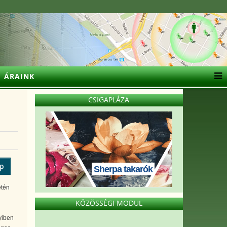
ÁRAINK
CSIGAPLÁZA
ép
Sherpa takarók
etén
KÖZÖSSÉGI MODUL
yiben