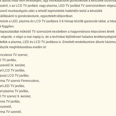
ba típusa miatt nem lehetséges, úgy munkatársunk gondoskodik a készülék biztons
tásáról, s az LCD TV javítást, vagy plazma, LED TV javítást TV szervizünkben végez
szerű munkavégzés után a lehető legrövidebb határidőn belül a készülék
állításáról is gondoskodunk, egyeztetett időpontban.
izünk a LED, plazma és LCD TV javításra 3-6 hónap közötti garanciát vállal, a hiba
ől függően.
 tapasztalattal működő TV szervizünk kezdetben a hagyományos képcsöves tévék
t végezte, s végzi a mai napig is, de a technikai fejlődéssel haladva tevékenységün
ztettük a plazma, LED és LCD TV javításra is. Emellett rendelkezésre állunk házimoz
átszók meghibásodása esetén is!
encvárosi TV szerviz,
 TV javítás,
szerelő IX. kerület,
rt LCD TV javítás,
típusú LCD TV javítás,
zma TV szerviz Ferencváros,
rt LED TV javítás,
rt plazma TV javítás,
 TV szerviz 9. kerület,
zma TV javítás,
észerelő,
zma TV szerelő,