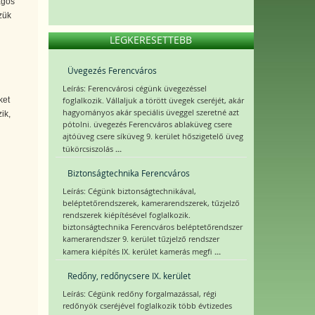
ágos
zük
LEGKERESETTEBB
Üvegezés Ferencváros
Leírás: Ferencvárosi cégünk üvegezéssel
ket
foglalkozik. Vállaljuk a törött üvegek cseréjét, akár
hagyományos akár speciális üveggel szeretné azt
ik,
pótolni. üvegezés Ferencváros ablaküveg csere
ajtóüveg csere síküveg 9. kerület hőszigetelő üveg
...
tükörcsiszolás
Biztonságtechnika Ferencváros
Leírás: Cégünk biztonságtechnikával,
beléptetőrendszerek, kamerarendszerek, tűzjelző
rendszerek kiépítésével foglalkozik.
biztonságtechnika Ferencváros beléptetőrendszer
kamerarendszer 9. kerület tűzjelző rendszer
...
kamera kiépítés IX. kerület kamerás megfi
Redőny, redőnycsere IX. kerület
Leírás: Cégünk redőny forgalmazással, régi
redőnyök cseréjével foglalkozik több évtizedes