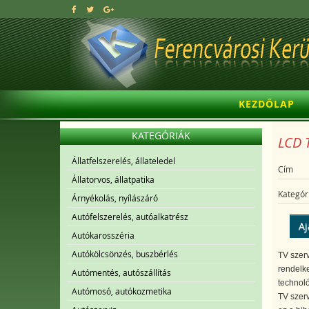
KEZDŐLAP
KATEGÓRIÁK
LCD T
Állatfelszerelés, állateledel
Cím
Állatorvos, állatpatika
Kategór
Árnyékolás, nyílászáró
Autófelszerelés, autóalkatrész
Aj
Autókarosszéria
Autókölcsönzés, buszbérlés
TV szerv
rendelke
Autómentés, autószállítás
technoló
Autómosó, autókozmetika
TV szerv