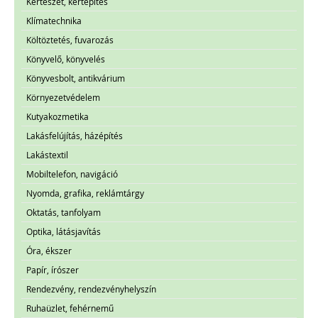
Kertészet, kertépítés
Klímatechnika
Költöztetés, fuvarozás
Könyvelő, könyvelés
Könyvesbolt, antikvárium
Környezetvédelem
Kutyakozmetika
Lakásfelújítás, házépítés
Lakástextil
Mobiltelefon, navigáció
Nyomda, grafika, reklámtárgy
Oktatás, tanfolyam
Optika, látásjavítás
Óra, ékszer
Papír, írószer
Rendezvény, rendezvényhelyszín
Ruhaüzlet, fehérnemű