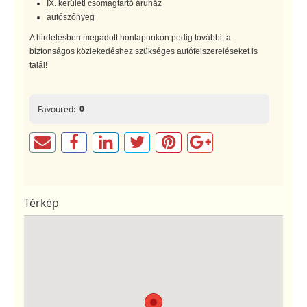
IX. kerületi csomagtartó áruház
autószőnyeg
A hirdetésben megadott honlapunkon pedig további, a
biztonságos közlekedéshez szükséges autófelszereléseket is
talál!
0
Favoured:
Térkép