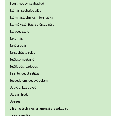
Sport, hobby, szabadidő
Szállás, szobafoglalás
Számítástechnika, informatika
Személyszállítás, sofőrszolgálat
Szépségszalon
Takarítás
Tanácsadás
Társasházkezelés
Tetőcsomagtartó
Tetőfedés, bádogos
Tisztító, vegytisztítás
Tűzvédelem, vegyvédelem
Ügyvéd, közjegyző
Utazási Iroda
Üveges
Világítástechnika, villamossági szaküzlet
Virág, ajándék