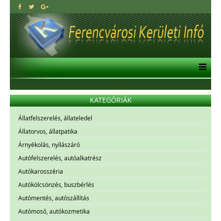
KATEGÓRIÁK
Állatfelszerelés, állateledel
Állatorvos, állatpatika
Árnyékolás, nyílászáró
Autófelszerelés, autóalkatrész
Autókarosszéria
Autókölcsönzés, buszbérlés
Autómentés, autószállítás
Autómosó, autókozmetika