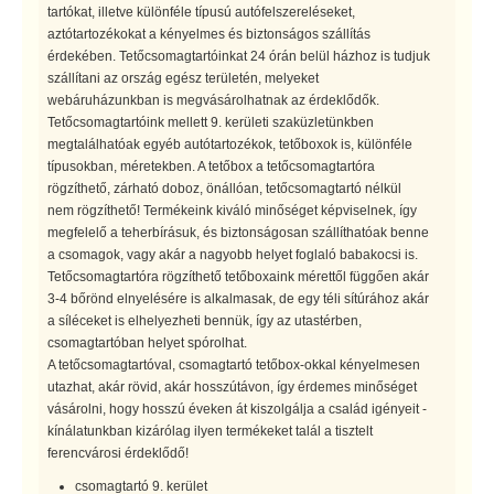
tartókat, illetve különféle típusú autófelszereléseket,
aztótartozékokat a kényelmes és biztonságos szállítás
érdekében. Tetőcsomagtartóinkat 24 órán belül házhoz is tudjuk
szállítani az ország egész területén, melyeket
webáruházunkban is megvásárolhatnak az érdeklődők.
Tetőcsomagtartóink mellett 9. kerületi szaküzletünkben
megtalálhatóak egyéb autótartozékok, tetőboxok is, különféle
típusokban, méretekben. A tetőbox a tetőcsomagtartóra
rögzíthető, zárható doboz, önállóan, tetőcsomagtartó nélkül
nem rögzíthető! Termékeink kiváló minőséget képviselnek, így
megfelelő a teherbírásuk, és biztonságosan szállíthatóak benne
a csomagok, vagy akár a nagyobb helyet foglaló babakocsi is.
Tetőcsomagtartóra rögzíthető tetőboxaink mérettől függően akár
3-4 bőrönd elnyelésére is alkalmasak, de egy téli sítúrához akár
a síléceket is elhelyezheti bennük, így az utastérben,
csomagtartóban helyet spórolhat.
A tetőcsomagtartóval, csomagtartó tetőbox-okkal kényelmesen
utazhat, akár rövid, akár hosszútávon, így érdemes minőséget
vásárolni, hogy hosszú éveken át kiszolgálja a család igényeit -
kínálatunkban kizárólag ilyen termékeket talál a tisztelt
ferencvárosi érdeklődő!
csomagtartó 9. kerület