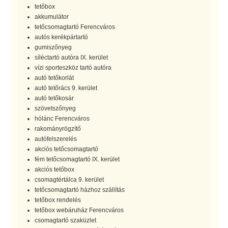
tetőbox
akkumulátor
tetőcsomagtartó Ferencváros
autós kerékpártartó
gumiszőnyeg
síléctartó autóra IX. kerület
vízi sporteszköz tartó autóra
autó tetőkorlát
autó tetőrács 9. kerület
autó tetőkosár
szövetszőnyeg
hólánc Ferencváros
rakományrögzítő
autófelszerelés
akciós tetőcsomagtartó
fém tetőcsomagtartó IX. kerület
akciós tetőbox
csomagtértálca 9. kerület
tetőcsomagtartó házhoz szállítás
tetőbox rendelés
tetőbox webáruház Ferencváros
csomagtartó szaküzlet