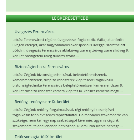
LEGKERESETTEBB
Üvegezés Ferencváros
Leírás: Ferencvárosi cégünk üvegezéssel foglalkozik. Vállaljuk a törött
üvegek cseréjét, akár hagyományos akár speciális üveggel szeretné azt
pótolni. üvegezés Ferencváros ablaküveg csere ajtóüveg csere síküveg 9.
...
kerület hőszigetelő üveg tükörcsiszolás
Biztonságtechnika Ferencváros
Leírás: Cégünk biztonságtechnikával, beléptetőrendszerek,
kamerarendszerek, tűzjelző rendszerek kiépítésével foglalkozik.
biztonságtechnika Ferencváros beléptetőrendszer kamerarendszer 9.
...
kerület tűzjelző rendszer kamera kiépítés IX. kerület kamerás megfi
Redőny, redőnycsere IX. kerület
Leírás: Cégünk redőny forgalmazással, régi redőnyök cseréjével
foglalkozik több évtizedes tapasztalattal. Ha redőnyös szakemberre van
szüksége, nem kell egy nap szabadságot kivennie, ugyanis cégünk
...
szakemberei felár ellenében hétköznap 18 óra után illetve hétvégé
Tetőcsomagtartó IX. kerület