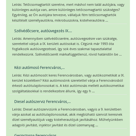
Leírás: Tetőcsomagtartót szeretne, mert máshol nem talál autójára, vagy
különleges autója van, amire különleges tetőcsomagtartó szükséges?
Egyénileg, az Ön autójára tervezve, vállaljuk fém tetőcsomagtartók
...
készítését személyautókra, mikrobuszokra, kisteherautókra
Szélvédőcsere, autóüvegezés IX....
Leírás: Amennyiben szélvédőcserére, autóüvegezésre van szüksége,
szeretettel várjuk a IX. kerületi autósokat is. Cégünk már 1993 óta
foglalkozik autóüvegezéssel, így sok éves szakmai tapasztalattal
...
rendelkezünk. Szélvédőcserét márkafüggetlenül, rövid határidőn be
Kézi autómosó Ferencváros,...
Leírás: Kézi autómosót keres Ferencvárosban, vagy autókozmetikát a IX.
kerület közelében? Kézi autómosónk szeretettel várja a Ferencvárosból
érkező autótulajdonosokat is. A kézi autómosás mellett autókozmetikai
...
szolgáltatásokkal is rendelkezésre állunk, így egy h
Diesel autószerviz Ferencváros,...
Leírás: Diesel autószervizünk a Ferencvárosban, vagyis a 9. kerületben
várja azokat az autótulajdonosokat, akik megbízható szervizt keresnek
dízel személyautójuk vagy kisteherautójuk javításához. Műhelyünkben
...
adagoló javítást, injektor javítást és dízel üzemanyag
Gerinctorna Ferencváros,...