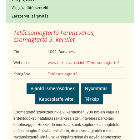
Víz, gáz, fűtésszerelő
Zárszerviz, zárjavítás
Tetőcsomagtartó Ferencváros,
csomagtartó 9. kerület
Cím
1092, Budapest
Weboldal
www.ferencvarosi.info/Tetocsomagtarto/
Kategória
Tetőcsomagtartó
Ajánld ismerősödnek
Nyomtatás
Kapcsolatfelvétel
Térkép
Csomagtartó szaküzletünk a 9. kerületben, 200 nm-en várja az
érdeklődőket, hatalmas raktárkészlettel, ingyenes parkolási
lehetőséggel. Hozzáértő munkatársaink segítenek a megfelelő
tetőcsomagtartó kiválasztásában, de a csomagtartók mellett
raktárkészletről kínálunk kerékpártartókat és egyéb sporteszköz