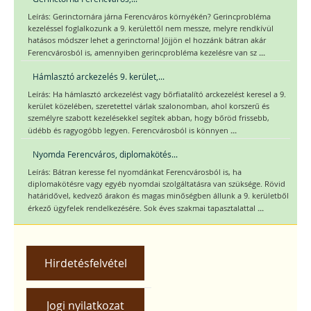
Leírás: Gerinctornára járna Ferencváros környékén? Gerincprobléma
kezeléssel foglalkozunk a 9. kerülettől nem messze, melyre rendkívül
hatásos módszer lehet a gerinctorna! Jöjjön el hozzánk bátran akár
...
Ferencvárosból is, amennyiben gerincprobléma kezelésre van sz
Hámlasztó arckezelés 9. kerület,...
Leírás: Ha hámlasztó arckezelést vagy bőrfiatalító arckezelést keresel a 9.
kerület közelében, szeretettel várlak szalonomban, ahol korszerű és
személyre szabott kezelésekkel segítek abban, hogy bőröd frissebb,
...
üdébb és ragyogóbb legyen. Ferencvárosból is könnyen
Nyomda Ferencváros, diplomakötés...
Leírás: Bátran keresse fel nyomdánkat Ferencvárosból is, ha
diplomakötésre vagy egyéb nyomdai szolgáltatásra van szüksége. Rövid
határidővel, kedvező árakon és magas minőségben állunk a 9. kerületből
...
érkező ügyfelek rendelkezésére. Sok éves szakmai tapasztalattal
Hirdetésfelvétel
Jogi nyilatkozat