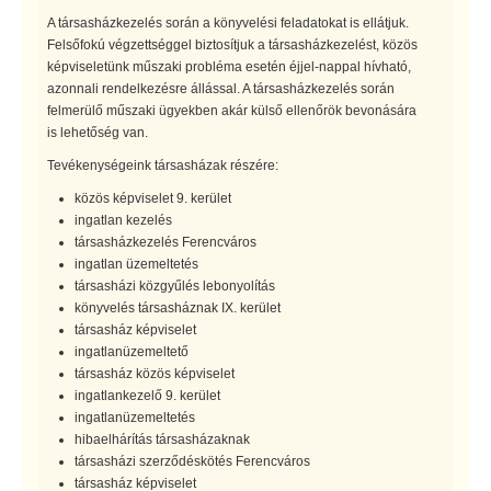
A társasházkezelés során a könyvelési feladatokat is ellátjuk.
Felsőfokú végzettséggel biztosítjuk a társasházkezelést, közös
képviseletünk műszaki probléma esetén éjjel-nappal hívható,
azonnali rendelkezésre állással. A társasházkezelés során
felmerülő műszaki ügyekben akár külső ellenőrök bevonására
is lehetőség van.
Tevékenységeink társasházak részére:
közös képviselet 9. kerület
ingatlan kezelés
társasházkezelés Ferencváros
ingatlan üzemeltetés
társasházi közgyűlés lebonyolítás
könyvelés társasháznak IX. kerület
társasház képviselet
ingatlanüzemeltető
társasház közös képviselet
ingatlankezelő 9. kerület
ingatlanüzemeltetés
hibaelhárítás társasházaknak
társasházi szerződéskötés Ferencváros
társasház képviselet