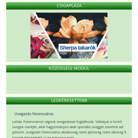
CSIGAPLÁZA
Sherpa takarók
KÖZÖSSÉGI MODUL
LEGKERESETTEBB
Üvegezés Ferencváros
Leírás: Ferencvárosi cégünk üvegezéssel foglalkozik. Vállaljuk a törött
üvegek cseréjét, akár hagyományos akár speciális üveggel szeretné azt
pótolni. üvegezés Ferencváros ablaküveg csere ajtóüveg csere síküveg 9.
...
kerület hőszigetelő üveg tükörcsiszolás