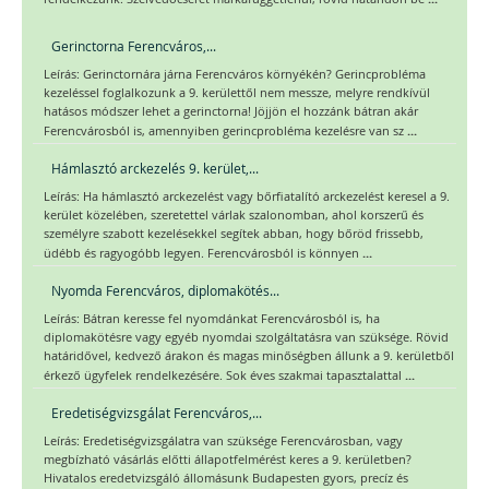
Gerinctorna Ferencváros,...
Leírás: Gerinctornára járna Ferencváros környékén? Gerincprobléma
kezeléssel foglalkozunk a 9. kerülettől nem messze, melyre rendkívül
hatásos módszer lehet a gerinctorna! Jöjjön el hozzánk bátran akár
...
Ferencvárosból is, amennyiben gerincprobléma kezelésre van sz
Hámlasztó arckezelés 9. kerület,...
Leírás: Ha hámlasztó arckezelést vagy bőrfiatalító arckezelést keresel a 9.
kerület közelében, szeretettel várlak szalonomban, ahol korszerű és
személyre szabott kezelésekkel segítek abban, hogy bőröd frissebb,
...
üdébb és ragyogóbb legyen. Ferencvárosból is könnyen
Nyomda Ferencváros, diplomakötés...
Leírás: Bátran keresse fel nyomdánkat Ferencvárosból is, ha
diplomakötésre vagy egyéb nyomdai szolgáltatásra van szüksége. Rövid
határidővel, kedvező árakon és magas minőségben állunk a 9. kerületből
...
érkező ügyfelek rendelkezésére. Sok éves szakmai tapasztalattal
Eredetiségvizsgálat Ferencváros,...
Leírás: Eredetiségvizsgálatra van szüksége Ferencvárosban, vagy
megbízható vásárlás előtti állapotfelmérést keres a 9. kerületben?
Hivatalos eredetvizsgáló állomásunk Budapesten gyors, precíz és