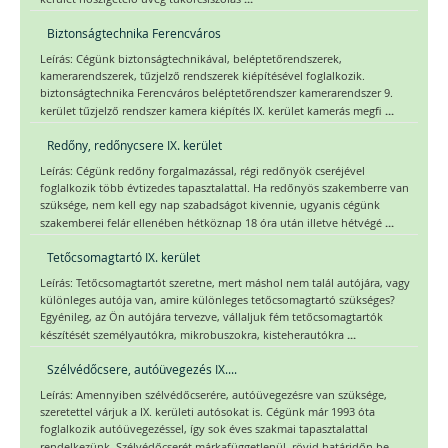
Biztonságtechnika Ferencváros
Leírás: Cégünk biztonságtechnikával, beléptetőrendszerek,
kamerarendszerek, tűzjelző rendszerek kiépítésével foglalkozik.
biztonságtechnika Ferencváros beléptetőrendszer kamerarendszer 9.
...
kerület tűzjelző rendszer kamera kiépítés IX. kerület kamerás megfi
Redőny, redőnycsere IX. kerület
Leírás: Cégünk redőny forgalmazással, régi redőnyök cseréjével
foglalkozik több évtizedes tapasztalattal. Ha redőnyös szakemberre van
szüksége, nem kell egy nap szabadságot kivennie, ugyanis cégünk
...
szakemberei felár ellenében hétköznap 18 óra után illetve hétvégé
Tetőcsomagtartó IX. kerület
Leírás: Tetőcsomagtartót szeretne, mert máshol nem talál autójára, vagy
különleges autója van, amire különleges tetőcsomagtartó szükséges?
Egyénileg, az Ön autójára tervezve, vállaljuk fém tetőcsomagtartók
...
készítését személyautókra, mikrobuszokra, kisteherautókra
Szélvédőcsere, autóüvegezés IX....
Leírás: Amennyiben szélvédőcserére, autóüvegezésre van szüksége,
szeretettel várjuk a IX. kerületi autósokat is. Cégünk már 1993 óta
foglalkozik autóüvegezéssel, így sok éves szakmai tapasztalattal
...
rendelkezünk. Szélvédőcserét márkafüggetlenül, rövid határidőn be