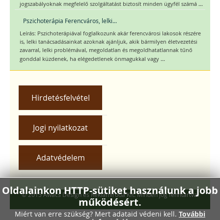
...
jogszabályoknak megfelelő szolgáltatást biztosít minden ügyfél számá
Pszichoterápia Ferencváros, lelki...
Leírás: Pszichoterápiával foglalkozunk akár ferencvárosi lakosok részére
is, lelki tanácsadásainkat azoknak ajánljuk, akik bármilyen életvezetési
zavarral, lelki problémával, megoldatlan és megoldhatatlannak tűnő
...
gonddal küzdenek, ha elégedetlenek önmagukkal vagy
Hirdetésfelvétel
Jogi nyilatkozat
Adatvédelem
Oldalainkon HTTP-sütiket használunk a jobb
© 2015 Awacs Design és Reklámiroda Kft. Minden jog fenntartva.
működésért.
Miért van erre szükség? Mert adataid védeni kell.
További