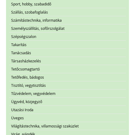
Sport, hobby, szabadidő
Szállás, szobafoglalás
Számítástechnika, informatika
Személyszállítás, sofőrszolgálat
Szépségszalon
Takarítás
Tanácsadás
Társasházkezelés
Tetőcsomagtartó
Tetőfedés, bádogos
Tisztító, vegytisztítás
Tűzvédelem, vegyvédelem
Ügyvéd, közjegyző
Utazási Iroda
Üveges
Világítástechnika, villamossági szaküzlet
Virág, ajándék