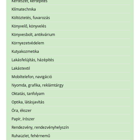
Kertészet, kertépítés
Klímatechnika
Költöztetés, fuvarozás
Könyvelő, könyvelés
Könyvesbolt, antikvárium
Környezetvédelem
Kutyakozmetika
Lakásfelújítás, házépítés
Lakástextil
Mobiltelefon, navigáció
Nyomda, grafika, reklámtárgy
Oktatás, tanfolyam
Optika, látásjavítás
Óra, ékszer
Papír, írószer
Rendezvény, rendezvényhelyszín
Ruhaüzlet, fehérnemű