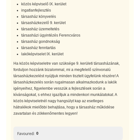
közös képviselő IX. kerület
ingatlanfejlesztés
társasház könyvelés
társasházkezelő 9. kerület
társasház üzemeltetés
társasházi ügyintézés Ferencváros
társasház gondnokság
társasház fenntartás
lakóképviselet IX. kerület
Ha közös képviseletre van szüksége 9. kerületi társasházának,
forduljon hozzánk bizalommal, mi a megfelelő színvonalú
társasházkezelést nyújtjuk minden tisztelt ügyfelünk részére! A
társasházkezelés során rugalmasan alkalmazkodunk a lakók
igényeihez, figyelembe vesszük a fejlesztések során a
kívánságokat, s ehhez igazítjuk a mindenkori munkálatokat. A
közös képviseletnél nagy hangsúlyt kap az esetleges
hátralékok mielőbbi behajtása, hogy a társasház működése
zavartalan és zökkenőmentes legyen!
0
Favoured: