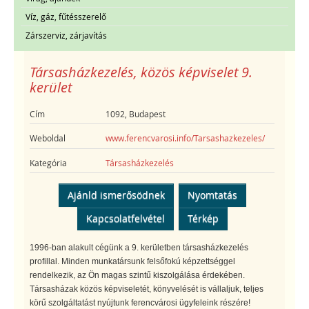
Víz, gáz, fűtésszerelő
Zárszerviz, zárjavítás
Társasházkezelés, közös képviselet 9.
kerület
Cím
1092, Budapest
Weboldal
www.ferencvarosi.info/Tarsashazkezeles/
Kategória
Társasházkezelés
Ajánld ismerősödnek
Nyomtatás
Kapcsolatfelvétel
Térkép
1996-ban alakult cégünk a 9. kerületben társasházkezelés
profillal. Minden munkatársunk felsőfokú képzettséggel
rendelkezik, az Ön magas szintű kiszolgálása érdekében.
Társasházak közös képviseletét, könyvelését is vállaljuk, teljes
körű szolgáltatást nyújtunk ferencvárosi ügyfeleink részére!