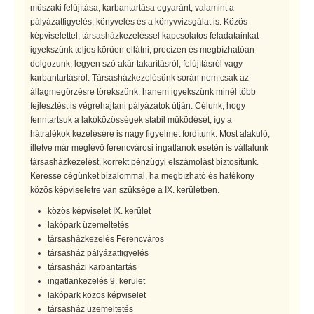
műszaki felújítása, karbantartása egyaránt, valamint a
pályázatfigyelés, könyvelés és a könyvvizsgálat is. Közös
képviselettel, társasházkezeléssel kapcsolatos feladatainkat
igyekszünk teljes körűen ellátni, precízen és megbízhatóan
dolgozunk, legyen szó akár takarításról, felújításról vagy
karbantartásról. Társasházkezelésünk során nem csak az
állagmegőrzésre törekszünk, hanem igyekszünk minél több
fejlesztést is végrehajtani pályázatok útján. Célunk, hogy
fenntartsuk a lakóközösségek stabil működését, így a
hátralékok kezelésére is nagy figyelmet fordítunk. Most alakuló,
illetve már meglévő ferencvárosi ingatlanok esetén is vállalunk
társasházkezelést, korrekt pénzügyi elszámolást biztosítunk.
Keresse cégünket bizalommal, ha megbízható és hatékony
közös képviseletre van szüksége a IX. kerületben.
közös képviselet IX. kerület
lakópark üzemeltetés
társasházkezelés Ferencváros
társasház pályázatfigyelés
társasházi karbantartás
ingatlankezelés 9. kerület
lakópark közös képviselet
társasház üzemeltetés