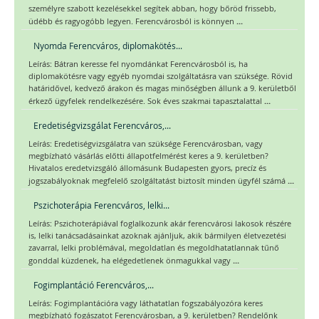
személyre szabott kezelésekkel segítek abban, hogy bőröd frissebb,
...
üdébb és ragyogóbb legyen. Ferencvárosból is könnyen
Nyomda Ferencváros, diplomakötés...
Leírás: Bátran keresse fel nyomdánkat Ferencvárosból is, ha
diplomakötésre vagy egyéb nyomdai szolgáltatásra van szüksége. Rövid
határidővel, kedvező árakon és magas minőségben állunk a 9. kerületből
...
érkező ügyfelek rendelkezésére. Sok éves szakmai tapasztalattal
Eredetiségvizsgálat Ferencváros,...
Leírás: Eredetiségvizsgálatra van szüksége Ferencvárosban, vagy
megbízható vásárlás előtti állapotfelmérést keres a 9. kerületben?
Hivatalos eredetvizsgáló állomásunk Budapesten gyors, precíz és
...
jogszabályoknak megfelelő szolgáltatást biztosít minden ügyfél számá
Pszichoterápia Ferencváros, lelki...
Leírás: Pszichoterápiával foglalkozunk akár ferencvárosi lakosok részére
is, lelki tanácsadásainkat azoknak ajánljuk, akik bármilyen életvezetési
zavarral, lelki problémával, megoldatlan és megoldhatatlannak tűnő
...
gonddal küzdenek, ha elégedetlenek önmagukkal vagy
Fogimplantáció Ferencváros,...
Leírás: Fogimplantációra vagy láthatatlan fogszabályozóra keres
megbízható fogászatot Ferencvárosban, a 9. kerületben? Rendelőnk