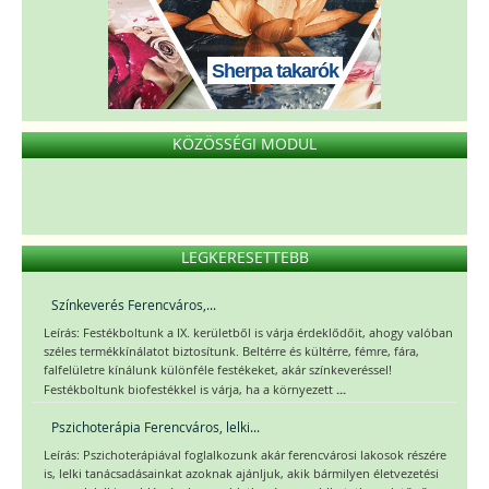
Sherpa takarók
KÖZÖSSÉGI MODUL
LEGKERESETTEBB
Színkeverés Ferencváros,...
Leírás: Festékboltunk a IX. kerületből is várja érdeklődőit, ahogy valóban
széles termékkínálatot biztosítunk. Beltérre és kültérre, fémre, fára,
falfelületre kínálunk különféle festékeket, akár színkeveréssel!
...
Festékboltunk biofestékkel is várja, ha a környezett
Pszichoterápia Ferencváros, lelki...
Leírás: Pszichoterápiával foglalkozunk akár ferencvárosi lakosok részére
is, lelki tanácsadásainkat azoknak ajánljuk, akik bármilyen életvezetési