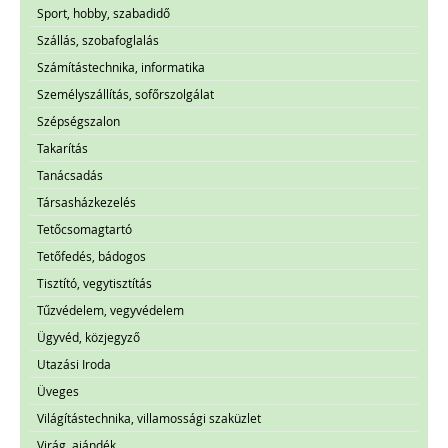
Sport, hobby, szabadidő
Szállás, szobafoglalás
Számítástechnika, informatika
Személyszállítás, sofőrszolgálat
Szépségszalon
Takarítás
Tanácsadás
Társasházkezelés
Tetőcsomagtartó
Tetőfedés, bádogos
Tisztító, vegytisztítás
Tűzvédelem, vegyvédelem
Ügyvéd, közjegyző
Utazási Iroda
Üveges
Világítástechnika, villamossági szaküzlet
Virág, ajándék