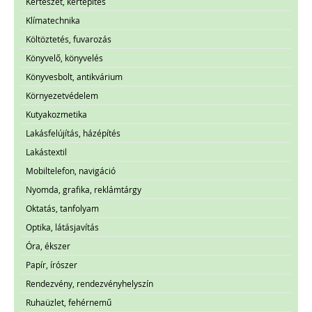
Kertészet, kertépítés
Klímatechnika
Költöztetés, fuvarozás
Könyvelő, könyvelés
Könyvesbolt, antikvárium
Környezetvédelem
Kutyakozmetika
Lakásfelújítás, házépítés
Lakástextil
Mobiltelefon, navigáció
Nyomda, grafika, reklámtárgy
Oktatás, tanfolyam
Optika, látásjavítás
Óra, ékszer
Papír, írószer
Rendezvény, rendezvényhelyszín
Ruhaüzlet, fehérnemű