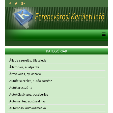
KATEGÓRIÁK
Állatfelszerelés, állateledel
Állatorvos, állatpatika
Árnyékolás, nyílászáró
Autófelszerelés, autóalkatrész
Autókarosszéria
Autókölcsönzés, buszbérlés
Autómentés, autószállítás
Autómosó, autókozmetika