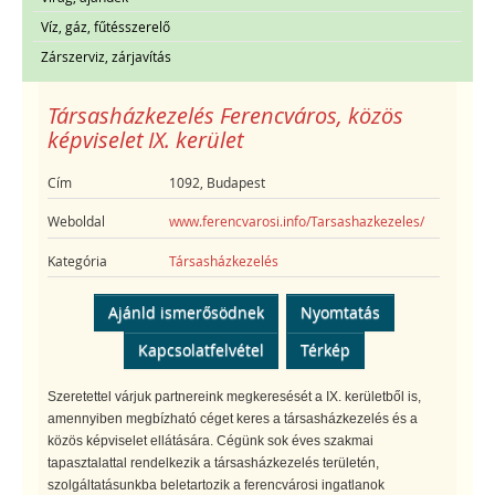
Víz, gáz, fűtésszerelő
Zárszerviz, zárjavítás
Társasházkezelés Ferencváros, közös
képviselet IX. kerület
Cím
1092, Budapest
Weboldal
www.ferencvarosi.info/Tarsashazkezeles/
Kategória
Társasházkezelés
Ajánld ismerősödnek
Nyomtatás
Kapcsolatfelvétel
Térkép
Szeretettel várjuk partnereink megkeresését a IX. kerületből is,
amennyiben megbízható céget keres a társasházkezelés és a
közös képviselet ellátására. Cégünk sok éves szakmai
tapasztalattal rendelkezik a társasházkezelés területén,
szolgáltatásunkba beletartozik a ferencvárosi ingatlanok