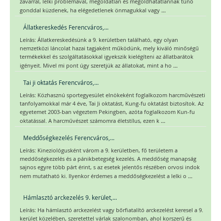
zavarral, lelki problémával, megoldatlan és megoldhatatlannak tűnő
...
gonddal küzdenek, ha elégedetlenek önmagukkal vagy
Állatkereskedés Ferencváros,...
Leírás: Állatkereskedésünk a 9. kerületben található, egy olyan
nemzetközi láncolat hazai tagjaként működünk, mely kiváló minőségű
termékekkel és szolgáltatásokkal igyekszik kielégíteni az állatbarátok
...
igényeit. Mivel mi pont úgy szeretjük az állatokat, mint a ho
Tai ji oktatás Ferencváros,...
Leírás: Közhasznú sportegyesület elnökeként foglalkozom harcművészeti
tanfolyamokkal már 4 éve, Tai Ji oktatást, Kung-fu oktatást biztosítok. Az
egyetemet 2003-ban végeztem Pekingben, azóta foglalkozom Kun-fu
...
oktatással. A harcművészet számomra életstílus, ezen k
Meddőségkezelés Ferencváros,...
Leírás: Kineziológusként várom a 9. kerületben, fő területem a
meddőségkezelés és a pánikbetegség kezelés. A meddőség manapság
sajnos egyre több párt érint, s az esetek jelentős részében orvosi indok
...
nem mutatható ki. Ilyenkor érdemes a meddőségkezelést a lelki o
Hámlasztó arckezelés 9. kerület,...
Leírás: Ha hámlasztó arckezelést vagy bőrfiatalító arckezelést keresel a 9.
kerület közelében, szeretettel várlak szalonomban, ahol korszerű és