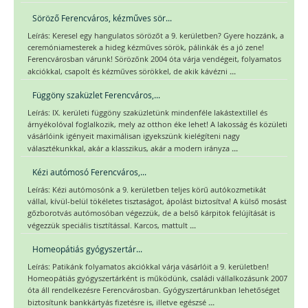
Söröző Ferencváros, kézműves sör...
Leírás: Keresel egy hangulatos sörözőt a 9. kerületben? Gyere hozzánk, a
ceremóniamesterek a hideg kézműves sörök, pálinkák és a jó zene!
Ferencvárosban várunk! Sörözőnk 2004 óta várja vendégeit, folyamatos
...
akciókkal, csapolt és kézműves sörökkel, de akik kávézni
Függöny szaküzlet Ferencváros,...
Leírás: IX. kerületi függöny szaküzletünk mindenféle lakástextillel és
árnyékolóval foglalkozik, mely az otthon éke lehet! A lakosság és közületi
vásárlóink igényeit maximálisan igyekszünk kielégíteni nagy
...
választékunkkal, akár a klasszikus, akár a modern irányza
Kézi autómosó Ferencváros,...
Leírás: Kézi autómosónk a 9. kerületben teljes körű autókozmetikát
vállal, kívül-belül tökéletes tisztaságot, ápolást biztosítva! A külső mosást
gőzborotvás autómosóban végezzük, de a belső kárpitok felújítását is
...
végezzük speciális tisztítással. Karcos, mattult
Homeopátiás gyógyszertár...
Leírás: Patikánk folyamatos akciókkal várja vásárlóit a 9. kerületben!
Homeopátiás gyógyszertárként is működünk, családi vállalkozásunk 2007
óta áll rendelkezésre Ferencvárosban. Gyógyszertárunkban lehetőséget
...
biztosítunk bankkártyás fizetésre is, illetve egészsé