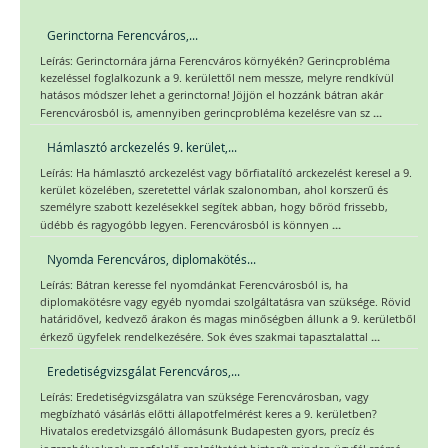
Gerinctorna Ferencváros,...
Leírás: Gerinctornára járna Ferencváros környékén? Gerincprobléma
kezeléssel foglalkozunk a 9. kerülettől nem messze, melyre rendkívül
hatásos módszer lehet a gerinctorna! Jöjjön el hozzánk bátran akár
...
Ferencvárosból is, amennyiben gerincprobléma kezelésre van sz
Hámlasztó arckezelés 9. kerület,...
Leírás: Ha hámlasztó arckezelést vagy bőrfiatalító arckezelést keresel a 9.
kerület közelében, szeretettel várlak szalonomban, ahol korszerű és
személyre szabott kezelésekkel segítek abban, hogy bőröd frissebb,
...
üdébb és ragyogóbb legyen. Ferencvárosból is könnyen
Nyomda Ferencváros, diplomakötés...
Leírás: Bátran keresse fel nyomdánkat Ferencvárosból is, ha
diplomakötésre vagy egyéb nyomdai szolgáltatásra van szüksége. Rövid
határidővel, kedvező árakon és magas minőségben állunk a 9. kerületből
...
érkező ügyfelek rendelkezésére. Sok éves szakmai tapasztalattal
Eredetiségvizsgálat Ferencváros,...
Leírás: Eredetiségvizsgálatra van szüksége Ferencvárosban, vagy
megbízható vásárlás előtti állapotfelmérést keres a 9. kerületben?
Hivatalos eredetvizsgáló állomásunk Budapesten gyors, precíz és