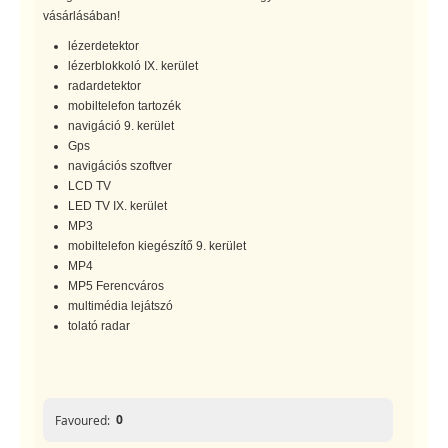
vásárlásában!
lézerdetektor
lézerblokkoló IX. kerület
radardetektor
mobiltelefon tartozék
navigáció 9. kerület
Gps
navigációs szoftver
LCD TV
LED TV IX. kerület
MP3
mobiltelefon kiegészítő 9. kerület
MP4
MP5 Ferencváros
multimédia lejátszó
tolató radar
0
Favoured: