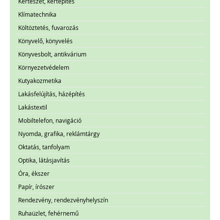
Kertészet, kertépítés
Klímatechnika
Költöztetés, fuvarozás
Könyvelő, könyvelés
Könyvesbolt, antikvárium
Környezetvédelem
Kutyakozmetika
Lakásfelújítás, házépítés
Lakástextil
Mobiltelefon, navigáció
Nyomda, grafika, reklámtárgy
Oktatás, tanfolyam
Optika, látásjavítás
Óra, ékszer
Papír, írószer
Rendezvény, rendezvényhelyszín
Ruhaüzlet, fehérnemű