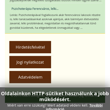
...
jogszabályoknak megfelelő szolgáltatást biztosít minden ügyfél számá
Pszichoterápia Ferencváros, lelki...
Leírás: Pszichoterápiával foglalkozunk akár ferencvárosi lakosok részére
is, lelki tanácsadásainkat azoknak ajánljuk, akik bármilyen életvezetési
zavarral, lelki problémával, megoldatlan és megoldhatatlannak tűnő
...
gonddal küzdenek, ha elégedetlenek önmagukkal vagy
Hirdetésfelvétel
Jogi nyilatkozat
Adatvédelem
Oldalainkon HTTP-sütiket használunk a jobb
© 2015 Awacs Design és Reklámiroda Kft. Minden jog fenntartva.
működésért.
Miért van erre szükség? Mert adataid védeni kell.
További
információ