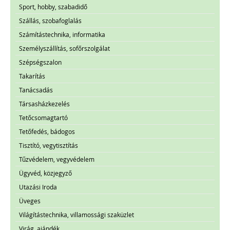
Sport, hobby, szabadidő
Szállás, szobafoglalás
Számítástechnika, informatika
Személyszállítás, sofőrszolgálat
Szépségszalon
Takarítás
Tanácsadás
Társasházkezelés
Tetőcsomagtartó
Tetőfedés, bádogos
Tisztító, vegytisztítás
Tűzvédelem, vegyvédelem
Ügyvéd, közjegyző
Utazási Iroda
Üveges
Világítástechnika, villamossági szaküzlet
Virág, ajándék