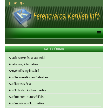
KATEGÓRIÁK
Állatfelszerelés, állateledel
Állatorvos, állatpatika
Árnyékolás, nyílászáró
Autófelszerelés, autóalkatrész
Autókarosszéria
Autókölcsönzés, buszbérlés
Autómentés, autószállítás
Autómosó, autókozmetika