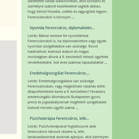
szeretettel várlak szalonomban, ahol korszerű és
személyre szabott kezelésekkel segítek abban,
hogy bőröd frissebb, üdébb és ragyogóbb legyen.
...
Ferencvárosból is könnyen
Nyomda Ferencváros, diplomakötés...
Leírás: Bátran keresse fel nyomdánkat
Ferencvárosból is, ha diplomakötésre vagy egyéb
nyomdai szolgáltatásra van szüksége. Rövid
határidővel, kedvező árakon és magas
minőségben állunk a 9. kerületből érkező ügyfelek
...
rendelkezésére. Sok éves szakmai tapasztalattal
Eredetiségvizsgálat Ferencváros,...
Leírás: Eredetiségvizsgálatra van szüksége
Ferencvárosban, vagy megbízható vásárlás előtti
állapotfelmérést keres a 9. kerületben? Hivatalos
eredetvizsgáló állomásunk Budapesten gyors,
precíz és jogszabályoknak megfelelő szolgáltatást
...
biztosít minden ügyfél számá
Pszichoterápia Ferencváros, lelki...
Leírás: Pszichoterápiával foglalkozunk akár
ferencvárosi lakosok részére is, lelki
tanácsadásainkat azoknak ajánljuk, akik bármilyen