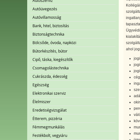
Autószerviz
Kollégái
Autóüvegezés
szolgált
Autóvillamosság
ingatlan
tapaszta
Bank, hitel, biztosítás
Ügyvédi 
Biztonságtechnika
kialakít
Bölcsőde, óvoda, napközi
szolgált
ahol jog
Bútorkészítés, bútor
jogi
Cipő, táska, kiegészítők
jog
Csomagolástechnika
jog
Cukrászda, édesség
cég
ing
Egészség
sze
Elektronikai szerviz
adá
Élelmiszer
oki
per
Eredetiségvizsgálat
vál
Étterem, pizzéria
köv
Fémmegmunkálás
mun
mun
Festékbolt, vegyiáru
ügy