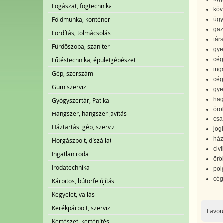
Fogászat, fogtechnika
köv
Földmunka, konténer
ügy
gaz
Fordítás, tolmácsolás
tár
Fürdőszoba, szaniter
gye
Fűtéstechnika, épületgépészet
cég
ing
Gép, szerszám
cég
Gumiszerviz
gye
hag
Gyógyszertár, Patika
örö
Hangszer, hangszer javítás
csa
Háztartási gép, szerviz
jog
ház
Horgászbolt, díszállat
civi
Ingatlaniroda
örö
Irodatechnika
pol
cég
Kárpitos, bútorfelújítás
Kegyelet, vallás
Kerékpárbolt, szerviz
Favou
Kertészet, kertépítés