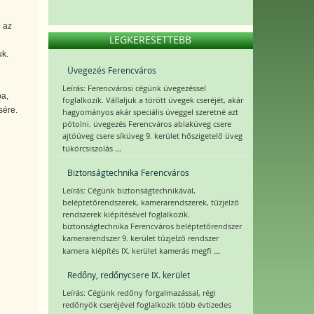
ó az
LEGKERESETTEBB
uk.
Üvegezés Ferencváros
Leírás: Ferencvárosi cégünk üvegezéssel
ba,
foglalkozik. Vállaljuk a törött üvegek cseréjét, akár
sére.
hagyományos akár speciális üveggel szeretné azt
pótolni. üvegezés Ferencváros ablaküveg csere
ajtóüveg csere síküveg 9. kerület hőszigetelő üveg
...
tükörcsiszolás
Biztonságtechnika Ferencváros
Leírás: Cégünk biztonságtechnikával,
beléptetőrendszerek, kamerarendszerek, tűzjelző
rendszerek kiépítésével foglalkozik.
biztonságtechnika Ferencváros beléptetőrendszer
kamerarendszer 9. kerület tűzjelző rendszer
...
kamera kiépítés IX. kerület kamerás megfi
Redőny, redőnycsere IX. kerület
Leírás: Cégünk redőny forgalmazással, régi
redőnyök cseréjével foglalkozik több évtizedes