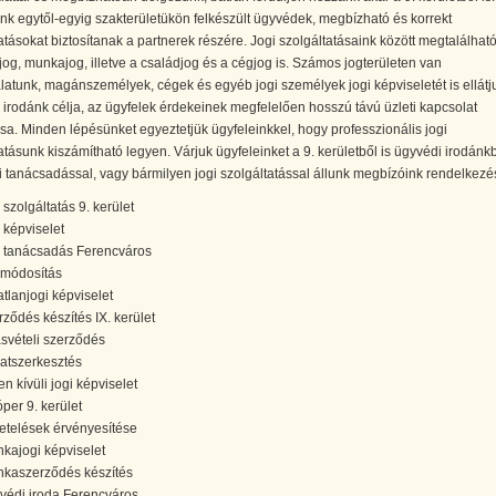
nk egytől-egyig szakterületükön felkészült ügyvédek, megbízható és korrekt
atásokat biztosítanak a partnerek részére. Jogi szolgáltatásaink között megtalálhat
jog, munkajog, illetve a családjog és a cégjog is. Számos jogterületen van
latunk, magánszemélyek, cégek és egyéb jogi személyek jogi képviseletét is ellátj
irodánk célja, az ügyfelek érdekeinek megfelelően hosszú távú üzleti kapcsolat
ása. Minden lépésünket egyeztetjük ügyfeleinkkel, hogy professzionális jogi
atásunk kiszámítható legyen. Várjuk ügyfeleinket a 9. kerületből is ügyvédi irodánk
i tanácsadással, vagy bármilyen jogi szolgáltatással állunk megbízóink rendelkezé
 szolgáltatás 9. kerület
i képviselet
i tanácsadás Ferencváros
módosítás
atlanjogi képviselet
rződés készítés IX. kerület
svételi szerződés
ratszerkesztés
en kívüli jogi képviselet
óper 9. kerület
etelések érvényesítése
kajogi képviselet
kaszerződés készítés
védi iroda Ferencváros