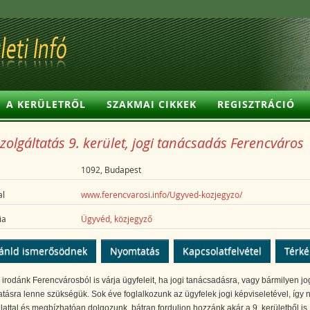
A KERÜLETRŐL
SZAKMAI CIKKEK
REGISZTRÁCIÓ
szolgáltatás 9. kerület, jogi tanácsadás Ferencváros
1092, Budapest
l
www.ferencvarosi.info/Ugyved-kozjegyzo/
ia
Ügyvéd, közjegyző
ánld ismerősödnek
Nyomtatás
Kapcsolatfelvétel
Térk
irodánk Ferencvárosból is várja ügyfeleit, ha jogi tanácsadásra, vagy bármilyen jo
atásra lenne szükségük. Sok éve foglalkozunk az ügyfelek jogi képviseletével, így 
lattal és megbízhatóan dolgozunk, bátran forduljon hozzánk akár a 9. kerületből is.