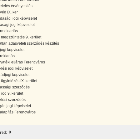
etelés érvényesítés
véd IX. ker
dasági jogi képviselet
sasági jogi képviselet
rmektartás
 megszüntetés 9. kerület
atlan adásvételi szerződés készítés
jogi képviselet
rektartás
yatéki eljárás Ferencváros
klési jogi képviselet
ládjogi képviselet
i ügyintézés IX. kerület
assági szerződés
l jog 9. kerület
klési szerződés
gári jogi képviselet
alapítás Ferencváros
0
red: