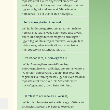
tapasztalattal. Ha redőnyös szakemberre van
szüksége, nem kell egy nap szabadságot kivennie,
ugyanis cégünk szakemberei felár ellenében
...
hétköznap 18 óra után illetve hétvégé
Tetőcsomagtartó IX. kerület
Leírás: Tetőcsomagtartót szeretne, mert máshol
nem talál autójára, vagy különleges autója van,
amire különleges tetőcsomagtartó szükséges?
Egyénileg, az Ön autójára tervezve, vállaljuk fém
tetőcsomagtartók készítését személyautókra,
...
mikrobuszokra, kisteherautókra
Szélvédőcsere, autóüvegezés IX....
Leírás: Amennyiben szélvédőcserére,
autóüvegezésre van szüksége, szeretettel várjuk a
IX. kerületi autósokat is. Cégünk már 1993 óta
foglalkozik autóüvegezéssel, így sok éves szakmai
tapasztalattal rendelkezünk. Szélvédőcserét
...
márkafüggetlenül, rövid határidőn be
Hámlasztó arckezelés 9. kerület,...
Leírás: Ha hámlasztó arckezelést vagy bőrfiatalító
arckezelést keresel a 9. kerület közelében,