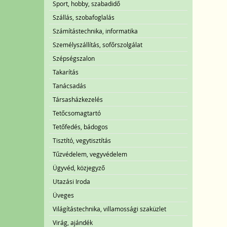
Sport, hobby, szabadidő
Szállás, szobafoglalás
Számítástechnika, informatika
Személyszállítás, sofőrszolgálat
Szépségszalon
Takarítás
Tanácsadás
Társasházkezelés
Tetőcsomagtartó
Tetőfedés, bádogos
Tisztító, vegytisztítás
Tűzvédelem, vegyvédelem
Ügyvéd, közjegyző
Utazási Iroda
Üveges
Világítástechnika, villamossági szaküzlet
Virág, ajándék