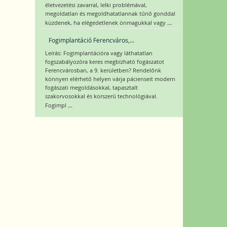
életvezetési zavarral, lelki problémával,
megoldatlan és megoldhatatlannak tűnő gonddal
...
küzdenek, ha elégedetlenek önmagukkal vagy
Fogimplantáció Ferencváros,...
Leírás: Fogimplantációra vagy láthatatlan
fogszabályozóra keres megbízható fogászatot
Ferencvárosban, a 9. kerületben? Rendelőnk
könnyen elérhető helyen várja pácienseit modern
fogászati megoldásokkal, tapasztalt
szakorvosokkal és korszerű technológiával.
...
Fogimpl