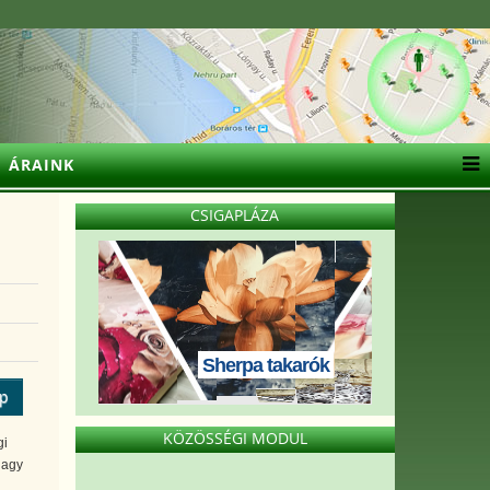
ÁRAINK
CSIGAPLÁZA
Sherpa takarók
ép
KÖZÖSSÉGI MODUL
gi
nagy