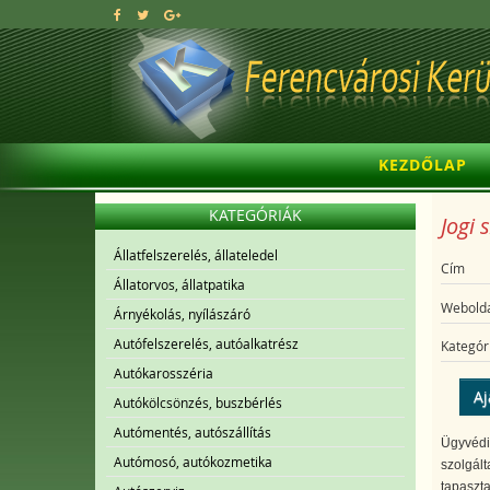
KEZDŐLAP
KATEGÓRIÁK
Jogi 
Állatfelszerelés, állateledel
Cím
Állatorvos, állatpatika
Webolda
Árnyékolás, nyílászáró
Autófelszerelés, autóalkatrész
Kategór
Autókarosszéria
Aj
Autókölcsönzés, buszbérlés
Autómentés, autószállítás
Ügyvédi 
Autómosó, autókozmetika
szolgált
tapaszta