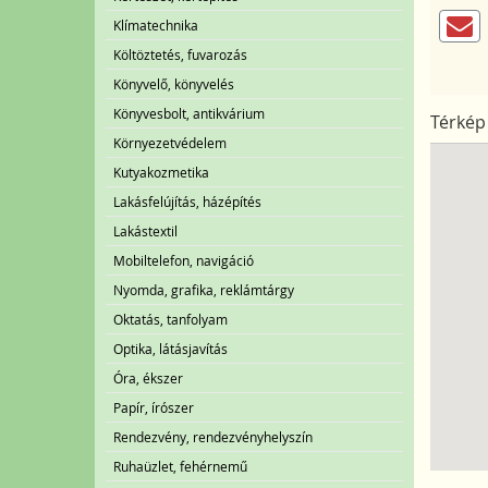
Klímatechnika
Költöztetés, fuvarozás
Könyvelő, könyvelés
Könyvesbolt, antikvárium
Térkép
Környezetvédelem
Kutyakozmetika
Lakásfelújítás, házépítés
Lakástextil
Mobiltelefon, navigáció
Nyomda, grafika, reklámtárgy
Oktatás, tanfolyam
Optika, látásjavítás
Óra, ékszer
Papír, írószer
Rendezvény, rendezvényhelyszín
Ruhaüzlet, fehérnemű