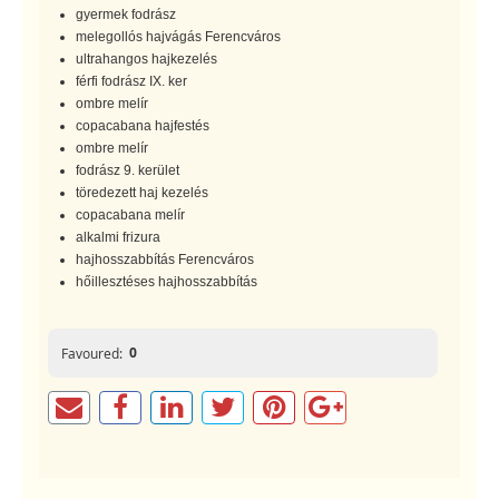
gyermek fodrász
melegollós hajvágás Ferencváros
ultrahangos hajkezelés
férfi fodrász IX. ker
ombre melír
copacabana hajfestés
ombre melír
fodrász 9. kerület
töredezett haj kezelés
copacabana melír
alkalmi frizura
hajhosszabbítás Ferencváros
hőillesztéses hajhosszabbítás
0
Favoured: