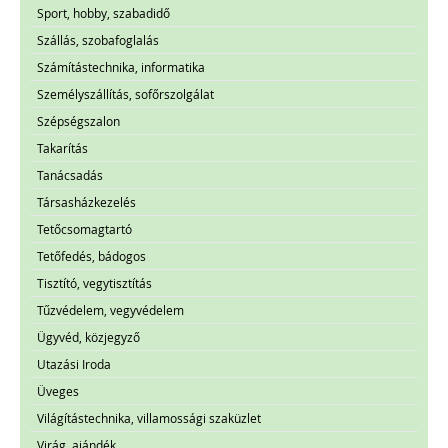
Sport, hobby, szabadidő
Szállás, szobafoglalás
Számítástechnika, informatika
Személyszállítás, sofőrszolgálat
Szépségszalon
Takarítás
Tanácsadás
Társasházkezelés
Tetőcsomagtartó
Tetőfedés, bádogos
Tisztító, vegytisztítás
Tűzvédelem, vegyvédelem
Ügyvéd, közjegyző
Utazási Iroda
Üveges
Világítástechnika, villamossági szaküzlet
Virág, ajándék