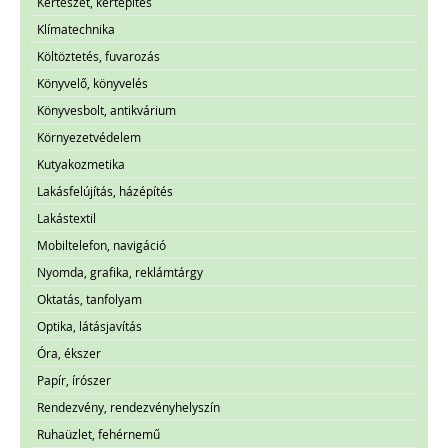
Kertészet, kertépítés
Klímatechnika
Költöztetés, fuvarozás
Könyvelő, könyvelés
Könyvesbolt, antikvárium
Környezetvédelem
Kutyakozmetika
Lakásfelújítás, házépítés
Lakástextil
Mobiltelefon, navigáció
Nyomda, grafika, reklámtárgy
Oktatás, tanfolyam
Optika, látásjavítás
Óra, ékszer
Papír, írószer
Rendezvény, rendezvényhelyszín
Ruhaüzlet, fehérnemű