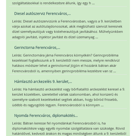
...
szolgáltatásokkal is rendelkezésre állunk, így egy h
Diesel autószerviz Ferencváros,...
Leírás: Diesel autószervizünk a Ferencvárosban, vagyis a 9. kerületben
várja azokat az autótulajdonosokat, akik megbízható szervizt keresnek
dízel személyautójuk vagy kisteherautójuk javításához. Műhelyünkben
...
adagoló javítást, injektor javítást és dízel üzemanyag
Gerinctorna Ferencváros,...
Leírás: Gerinctornára járna Ferencváros környékén? Gerincprobléma
kezeléssel foglalkozunk a 9. kerülettől nem messze, melyre rendkívül
hatásos módszer lehet a gerinctorna! Jöjjön el hozzánk bátran akár
...
Ferencvárosból is, amennyiben gerincprobléma kezelésre van sz
Hámlasztó arckezelés 9. kerület,...
Leírás: Ha hámlasztó arckezelést vagy bőrfiatalító arckezelést keresel a 9.
kerület közelében, szeretettel várlak szalonomban, ahol korszerű és
személyre szabott kezelésekkel segítek abban, hogy bőröd frissebb,
...
üdébb és ragyogóbb legyen. Ferencvárosból is könnyen
Nyomda Ferencváros, diplomakötés...
Leírás: Bátran keresse fel nyomdánkat Ferencvárosból is, ha
diplomakötésre vagy egyéb nyomdai szolgáltatásra van szüksége. Rövid
határidővel, kedvező árakon és magas minőségben állunk a 9. kerületből