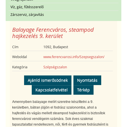
Víz, gáz, fűtésszerelő
Zárszerviz, zárjavítás
Balayage Ferencváros, steampod
hajkezelés 9. kerület
Cím
1092, Budapest
Weboldal
www.ferencvarosi.info/Szepsegszalon/
Kategória
Szépségszalon
Ajánld ismerősödnek
Nyomtatás
Kapcsolatfelvétel
Térkép
Amennyiben balayage melírt szeretne készíttetni a 9.
kerületben, bátran jöjjön el fodrász szalonomba, ahol a
hajfestés és vágás mellett steampod hajkezelést is biztosítok
ferencvárosi vendégeim számára. Sok éves szakmai
tapasztalattal rendelkezem, női, férfi és gyermek fodrászként is