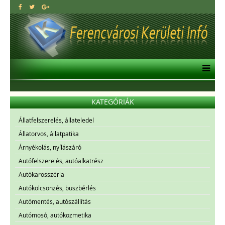
KATEGÓRIÁK
Állatfelszerelés, állateledel
Állatorvos, állatpatika
Árnyékolás, nyílászáró
Autófelszerelés, autóalkatrész
Autókarosszéria
Autókölcsönzés, buszbérlés
Autómentés, autószállítás
Autómosó, autókozmetika