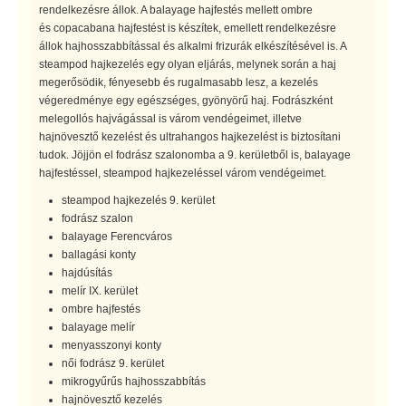
rendelkezésre állok. A balayage hajfestés mellett ombre
és copacabana hajfestést is készítek, emellett rendelkezésre
állok hajhosszabbítással és alkalmi frizurák elkészítésével is. A
steampod hajkezelés egy olyan eljárás, melynek során a haj
megerősödik, fényesebb és rugalmasabb lesz, a kezelés
végeredménye egy egészséges, gyönyörű haj. Fodrászként
melegollós hajvágással is várom vendégeimet, illetve
hajnövesztő kezelést és ultrahangos hajkezelést is biztosítani
tudok. Jöjjön el fodrász szalonomba a 9. kerületből is, balayage
hajfestéssel, steampod hajkezeléssel várom vendégeimet.
steampod hajkezelés 9. kerület
fodrász szalon
balayage Ferencváros
ballagási konty
hajdúsítás
melír IX. kerület
ombre hajfestés
balayage melír
menyasszonyi konty
női fodrász 9. kerület
mikrogyűrűs hajhosszabbítás
hajnövesztő kezelés