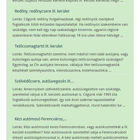
...
kerület tűzjelző rendszer kamera kiépítés IX. kerület kamerás megfi
Redőny, redőnycsere IX. kerület
Leírás: Cégünk redőny forgalmazással, régi redőnyök cseréjével
foglalkozik több évtizedes tapasztalattal. Ha redőnyös szakemberre van
szüksége, nem kell egy nap szabadságot kivennie, ugyanis cégünk
...
szakemberei felár ellenében hétköznap 18 óra után illetve hétvégé
Tetőcsomagtartó IX. kerület
Leírás: Tetőcsomagtartót szeretne, mert máshol nem talál autójára, vagy
különleges autója van, amire különleges tetőcsomagtartó szükséges?
Egyénileg, az Ön autójára tervezve, vállaljuk fém tetőcsomagtartók
...
készítését személyautókra, mikrobuszokra, kisteherautókra
Szélvédőcsere, autóüvegezés IX....
Leírás: Amennyiben szélvédőcserére, autóüvegezésre van szüksége,
szeretettel várjuk a IX. kerületi autósokat is. Cégünk már 1993 óta
foglalkozik autóüvegezéssel, így sok éves szakmai tapasztalattal
...
rendelkezünk. Szélvédőcserét márkafüggetlenül, rövid határidőn be
Kézi autómosó Ferencváros,...
Leírás: Kézi autómosót keres Ferencvárosban, vagy autókozmetikát a IX.
kerület közelében? Kézi autómosónk szeretettel várja a Ferencvárosból
érkező autótulajdonosokat is. A kézi autómosás mellett autókozmetikai