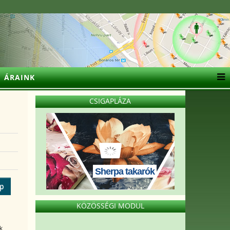
ÁRAINK
CSIGAPLÁZA
Sherpa takarók
ép
KÖZÖSSÉGI MODUL
k,