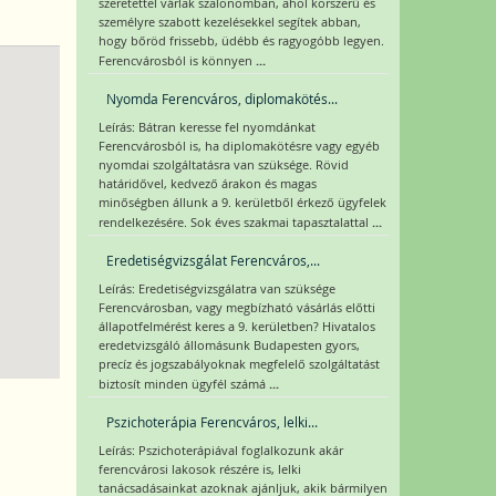
szeretettel várlak szalonomban, ahol korszerű és
személyre szabott kezelésekkel segítek abban,
hogy bőröd frissebb, üdébb és ragyogóbb legyen.
...
Ferencvárosból is könnyen
Nyomda Ferencváros, diplomakötés...
Leírás: Bátran keresse fel nyomdánkat
Ferencvárosból is, ha diplomakötésre vagy egyéb
nyomdai szolgáltatásra van szüksége. Rövid
határidővel, kedvező árakon és magas
minőségben állunk a 9. kerületből érkező ügyfelek
...
rendelkezésére. Sok éves szakmai tapasztalattal
Eredetiségvizsgálat Ferencváros,...
Leírás: Eredetiségvizsgálatra van szüksége
Ferencvárosban, vagy megbízható vásárlás előtti
állapotfelmérést keres a 9. kerületben? Hivatalos
eredetvizsgáló állomásunk Budapesten gyors,
precíz és jogszabályoknak megfelelő szolgáltatást
...
biztosít minden ügyfél számá
Pszichoterápia Ferencváros, lelki...
Leírás: Pszichoterápiával foglalkozunk akár
ferencvárosi lakosok részére is, lelki
tanácsadásainkat azoknak ajánljuk, akik bármilyen