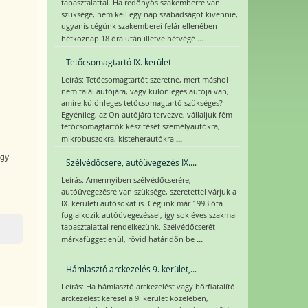
tapasztalattal. Ha redőnyös szakemberre van
szüksége, nem kell egy nap szabadságot kivennie,
ugyanis cégünk szakemberei felár ellenében
...
hétköznap 18 óra után illetve hétvégé
Tetőcsomagtartó IX. kerület
Leírás: Tetőcsomagtartót szeretne, mert máshol
nem talál autójára, vagy különleges autója van,
amire különleges tetőcsomagtartó szükséges?
Egyénileg, az Ön autójára tervezve, vállaljuk fém
tetőcsomagtartók készítését személyautókra,
...
mikrobuszokra, kisteherautókra
egy
Szélvédőcsere, autóüvegezés IX....
Leírás: Amennyiben szélvédőcserére,
autóüvegezésre van szüksége, szeretettel várjuk a
IX. kerületi autósokat is. Cégünk már 1993 óta
foglalkozik autóüvegezéssel, így sok éves szakmai
tapasztalattal rendelkezünk. Szélvédőcserét
...
márkafüggetlenül, rövid határidőn be
Hámlasztó arckezelés 9. kerület,...
Leírás: Ha hámlasztó arckezelést vagy bőrfiatalító
arckezelést keresel a 9. kerület közelében,