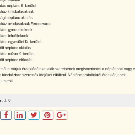
dás néptánc 9. kerület
cház kisiskolásoknak
úsági néptánc oktatás
cház óvodásoknak Ferencváros
tánc gyermekeknek
tánc felnőtteknek
tánc egyesület IX. kerület
nőtt néptánc oktatás
tánc műsor 9. kerület
nőtt néptánc előadás
etből is várjuk érdeklődőinket akik szeretnének megismerkedni a néptánccal vagy 
 táncházban szeretnék idejüket eltölteni. Néptánc próbáinkról érdeklődjenek
lunkról!
0
red: