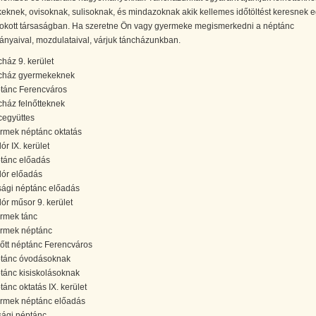
knek, ovisoknak, sulisoknak, és mindazoknak akik kellemes időtöltést keresnek e
okott társaságban. Ha szeretne Ön vagy gyermeke megismerkedni a néptánc
nyaival, mozdulataival, várjuk táncházunkban.
cház 9. kerület
cház gyermekeknek
tánc Ferencváros
cház felnőtteknek
cegyüttes
rmek néptánc oktatás
lór IX. kerület
tánc előadás
klór előadás
úsági néptánc előadás
lór műsor 9. kerület
rmek tánc
rmek néptánc
nőtt néptánc Ferencváros
tánc óvodásoknak
tánc kisiskolásoknak
tánc oktatás IX. kerület
rmek néptánc előadás
úsági néptánc