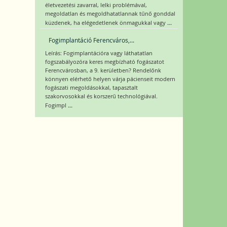
életvezetési zavarral, lelki problémával,
megoldatlan és megoldhatatlannak tűnő gonddal
...
küzdenek, ha elégedetlenek önmagukkal vagy
Fogimplantáció Ferencváros,...
Leírás: Fogimplantációra vagy láthatatlan
fogszabályozóra keres megbízható fogászatot
Ferencvárosban, a 9. kerületben? Rendelőnk
könnyen elérhető helyen várja pácienseit modern
fogászati megoldásokkal, tapasztalt
szakorvosokkal és korszerű technológiával.
...
Fogimpl