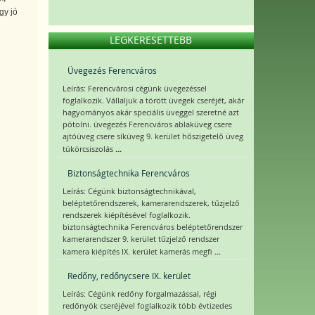
gy jó
LEGKERESETTEBB
Üvegezés Ferencváros
Leírás: Ferencvárosi cégünk üvegezéssel
foglalkozik. Vállaljuk a törött üvegek cseréjét, akár
hagyományos akár speciális üveggel szeretné azt
pótolni. üvegezés Ferencváros ablaküveg csere
ajtóüveg csere síküveg 9. kerület hőszigetelő üveg
...
tükörcsiszolás
Biztonságtechnika Ferencváros
Leírás: Cégünk biztonságtechnikával,
beléptetőrendszerek, kamerarendszerek, tűzjelző
rendszerek kiépítésével foglalkozik.
biztonságtechnika Ferencváros beléptetőrendszer
kamerarendszer 9. kerület tűzjelző rendszer
...
kamera kiépítés IX. kerület kamerás megfi
Redőny, redőnycsere IX. kerület
Leírás: Cégünk redőny forgalmazással, régi
redőnyök cseréjével foglalkozik több évtizedes