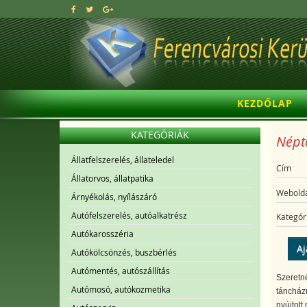
KEZDŐLAP
KATEGÓRIÁK
Néptá
Állatfelszerelés, állateledel
Cím
Állatorvos, állatpatika
Webolda
Árnyékolás, nyílászáró
Autófelszerelés, autóalkatrész
Kategór
Autókarosszéria
Aj
Autókölcsönzés, buszbérlés
Autómentés, autószállítás
Szeretné
Autómosó, autókozmetika
táncházu
nyújtott