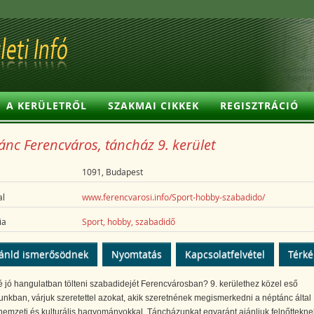
A KERÜLETRŐL
SZAKMAI CIKKEK
REGISZTRÁCIÓ
nc Ferencváros, táncház 9. kerület
1091, Budapest
l
www.ferencvarosi.info/Sport-hobby-szabadido/
ia
Sport, hobby, szabadidő
ánld ismerősödnek
Nyomtatás
Kapcsolatfelvétel
Térk
 jó hangulatban tölteni szabadidejét Ferencvárosban? 9. kerülethez közel eső
nkban, várjuk szeretettel azokat, akik szeretnének megismerkedni a néptánc által
 nemzeti és kulturális hagyományokkal. Táncházunkat egyaránt ajánljuk felnőttekne