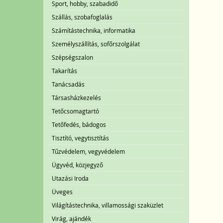
Sport, hobby, szabadidő
Szállás, szobafoglalás
Számítástechnika, informatika
Személyszállítás, sofőrszolgálat
Szépségszalon
Takarítás
Tanácsadás
Társasházkezelés
Tetőcsomagtartó
Tetőfedés, bádogos
Tisztító, vegytisztítás
Tűzvédelem, vegyvédelem
Ügyvéd, közjegyző
Utazási Iroda
Üveges
Világítástechnika, villamossági szaküzlet
Virág, ajándék