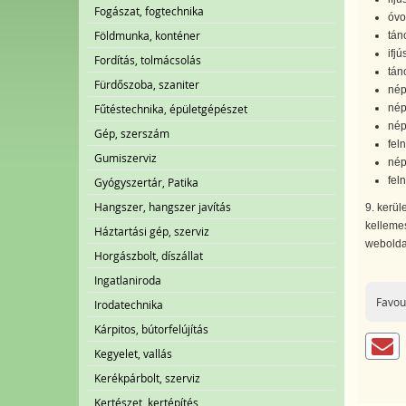
Fogászat, fogtechnika
óvo
Földmunka, konténer
tán
ifj
Fordítás, tolmácsolás
tán
Fürdőszoba, szaniter
nép
Fűtéstechnika, épületgépészet
nép
nép
Gép, szerszám
fel
Gumiszerviz
nép
fel
Gyógyszertár, Patika
Hangszer, hangszer javítás
9. kerül
kellemes
Háztartási gép, szerviz
webolda
Horgászbolt, díszállat
Ingatlaniroda
Favou
Irodatechnika
Kárpitos, bútorfelújítás
Kegyelet, vallás
Kerékpárbolt, szerviz
Kertészet, kertépítés