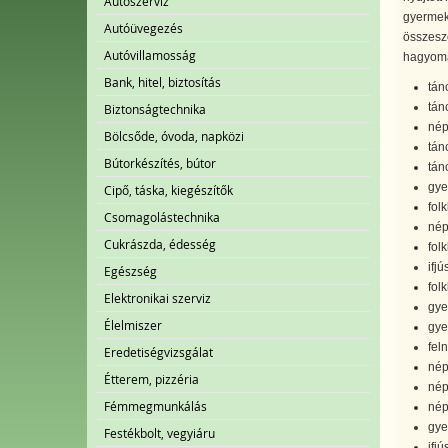
Autószerviz
gyermeke
Autóüvegezés
összesz
Autóvillamosság
hagyomá
Bank, hitel, biztosítás
tán
tán
Biztonságtechnika
nép
Bölcsőde, óvoda, napközi
tán
Bútorkészítés, bútor
tán
gye
Cipő, táska, kiegészítők
folk
Csomagolástechnika
nép
Cukrászda, édesség
fol
ifj
Egészség
folk
Elektronikai szerviz
gye
Élelmiszer
gye
fel
Eredetiségvizsgálat
nép
Étterem, pizzéria
nép
Fémmegmunkálás
nép
gye
Festékbolt, vegyiáru
ifj