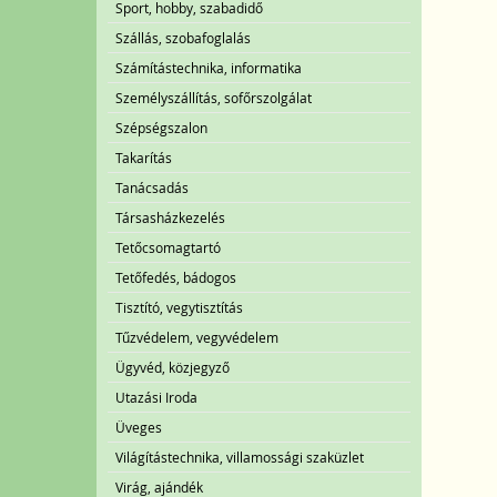
Sport, hobby, szabadidő
Szállás, szobafoglalás
Számítástechnika, informatika
Személyszállítás, sofőrszolgálat
Szépségszalon
Takarítás
Tanácsadás
Társasházkezelés
Tetőcsomagtartó
Tetőfedés, bádogos
Tisztító, vegytisztítás
Tűzvédelem, vegyvédelem
Ügyvéd, közjegyző
Utazási Iroda
Üveges
Világítástechnika, villamossági szaküzlet
Virág, ajándék