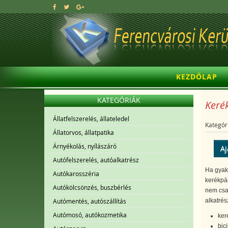
KEZDŐLAP
KATEGÓRIÁK
Kerék
Állatfelszerelés, állateledel
Kategór
Állatorvos, állatpatika
Árnyékolás, nyílászáró
Aj
Autófelszerelés, autóalkatrész
Ha gyakr
Autókarosszéria
kerékpár
Autókölcsönzés, buszbérlés
nem csak
Autómentés, autószállítás
alkatrés
Autómosó, autókozmetika
ker
bici