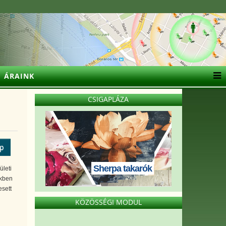
ÁRAINK
CSIGAPLÁZA
ép
Sherpa takarók
ületi
nkben
esett
KÖZÖSSÉGI MODUL