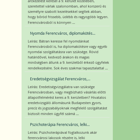
arckezelést keresel a 9. kerület közelében,
szeretettel várlak szalonomban, ahol korszerű és
személyre szabott kezelésekkel segítek abban,
hogy bőröd frissebb, üdébb és ragyogóbb legyen.
...
Ferencvárosból is könnyen
Nyomda Ferencváros, diplomakötés...
Leírás: Bátran keresse fel nyomdánkat
Ferencvárosból is, ha diplomakötésre vagy egyéb
nyomdai szolgáltatásra van szüksége. Rövid
határidővel, kedvező árakon és magas
minőségben állunk a 9. kerületből érkező ügyfelek
...
rendelkezésére. Sok éves szakmai tapasztalattal
Eredetiségvizsgálat Ferencváros,...
Leírás: Eredetiségvizsgálatra van szüksége
Ferencvárosban, vagy megbízható vásárlás előtti
állapotfelmérést keres a 9. kerületben? Hivatalos
eredetvizsgáló állomásunk Budapesten gyors,
precíz és jogszabályoknak megfelelő szolgáltatást
...
biztosít minden ügyfél számá
Pszichoterápia Ferencváros, lelki...
Leírás: Pszichoterápiával foglalkozunk akár
ferencvárosi lakosok részére is, lelki