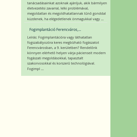
tanácsadásainkat azoknak ajánljuk, akik bármilyen
életvezetési zavarral, lelki problémával,
megoldatlan és megoldhatatlannak tűnő gonddal
...
küzdenek, ha elégedetlenek önmagukkal vagy
Fogimplantáció Ferencváros,...
Leírás: Fogimplantációra vagy láthatatlan
fogszabályozóra keres megbízható fogászatot
Ferencvárosban, a 9. kerületben? Rendelőnk
könnyen elérhető helyen várja pácienseit modern
fogászati megoldásokkal, tapasztalt
szakorvosokkal és korszerű technológiával.
...
Fogimpl