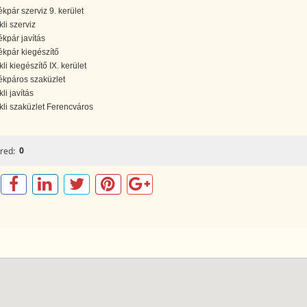
ékpár szerviz 9. kerület
kli szerviz
ékpár javítás
ékpár kiegészítő
kli kiegészítő IX. kerület
ékpáros szaküzlet
kli javítás
ikli szaküzlet Ferencváros
0
red: