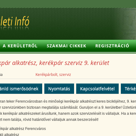
A KERÜLETRŐL
SZAKMAI CIKKEK
REGISZTRÁCIÓ
pár alkatrész, kerékpár szerviz 9. kerület
ia
Kerékpárbolt, szerviz
ánld ismerősödnek
Nyomtatás
Kapcsolatfelvétel
Térk
an teker Ferencvárosban és minőségi kerékpár alkatrészt keres biciklijéhez, 9. ker
 szervizünkben biztosan megtalálja számítását. Guruljon el a 9. kerületbe! Üzletü
 kerékpár alkatrészeket árusítunk, hanem azok szervizelését is vállaljuk. Ha a ker
zt nem találja, rövid határidővel vállaljuk annak beszerzését!
ékpár alkatrész Ferencváros
kli alkatrész