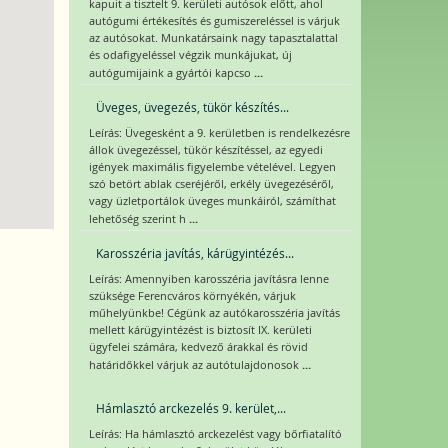
kapuit a tisztelt 9. kerületi autósok előtt, ahol
autógumi értékesítés és gumiszereléssel is várjuk
az autósokat. Munkatársaink nagy tapasztalattal
és odafigyeléssel végzik munkájukat, új
...
autógumijaink a gyártói kapcso
Üveges, üvegezés, tükör készítés...
Leírás: Üvegesként a 9. kerületben is rendelkezésre
állok üvegezéssel, tükör készítéssel, az egyedi
igények maximális figyelembe vételével. Legyen
szó betört ablak cseréjéről, erkély üvegezéséről,
vagy üzletportálok üveges munkáiról, számíthat
...
lehetőség szerint h
Karosszéria javítás, kárügyintézés...
Leírás: Amennyiben karosszéria javításra lenne
szüksége Ferencváros környékén, várjuk
műhelyünkbe! Cégünk az autókarosszéria javítás
mellett kárügyintézést is biztosít IX. kerületi
ügyfelei számára, kedvező árakkal és rövid
...
határidőkkel várjuk az autótulajdonosok
Hámlasztó arckezelés 9. kerület,...
Leírás: Ha hámlasztó arckezelést vagy bőrfiatalító