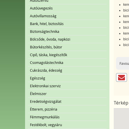
Autószerviz
ker
Autóüvegezés
bici
Autóvillamosság
ker
ker
Bank, hitel, biztosítás
bici
Biztonságtechnika
ker
Bölcsőde, óvoda, napközi
bici
bic
Bútorkészítés, bútor
Cipő, táska, kiegészítők
Csomagolástechnika
Favou
Cukrászda, édesség
Egészség
Elektronikai szerviz
Élelmiszer
Eredetiségvizsgálat
Térkép
Étterem, pizzéria
Fémmegmunkálás
Festékbolt, vegyiáru