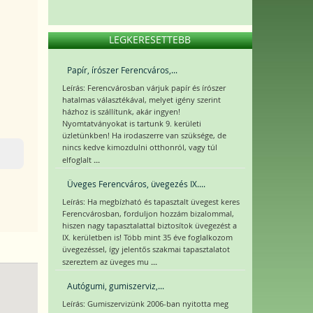
LEGKERESETTEBB
Papír, írószer Ferencváros,...
Leírás: Ferencvárosban várjuk papír és írószer
hatalmas választékával, melyet igény szerint
házhoz is szállítunk, akár ingyen!
Nyomtatványokat is tartunk 9. kerületi
üzletünkben! Ha irodaszerre van szüksége, de
nincs kedve kimozdulni otthonról, vagy túl
...
elfoglalt
Üveges Ferencváros, üvegezés IX....
Leírás: Ha megbízható és tapasztalt üvegest keres
Ferencvárosban, forduljon hozzám bizalommal,
hiszen nagy tapasztalattal biztosítok üvegezést a
IX. kerületben is! Több mint 35 éve foglalkozom
üvegezéssel, így jelentős szakmai tapasztalatot
...
szereztem az üveges mu
Autógumi, gumiszerviz,...
Leírás: Gumiszervizünk 2006-ban nyitotta meg