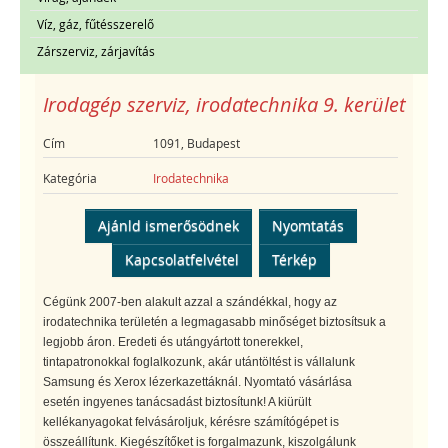
Víz, gáz, fűtésszerelő
Zárszerviz, zárjavítás
Irodagép szerviz, irodatechnika 9. kerület
Cím
1091, Budapest
Kategória
Irodatechnika
Ajánld ismerősödnek
Nyomtatás
Kapcsolatfelvétel
Térkép
Cégünk 2007-ben alakult azzal a szándékkal, hogy az
irodatechnika területén a legmagasabb minőséget biztosítsuk a
legjobb áron. Eredeti és utángyártott tonerekkel,
tintapatronokkal foglalkozunk, akár utántöltést is vállalunk
Samsung és Xerox lézerkazettáknál. Nyomtató vásárlása
esetén ingyenes tanácsadást biztosítunk! A kiürült
kellékanyagokat felvásároljuk, kérésre számítógépet is
összeállítunk. Kiegészítőket is forgalmazunk, kiszolgálunk