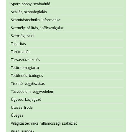
Sport, hobby, szabadidő
Szállás, szobafoglalás
Számítástechnika, informatika
Személyszállítás, sofőrszolgálat
Szépségszalon
Takarítás
Tanácsadás
Társasházkezelés
Tetőcsomagtartó
Tetőfedés, bádogos
Tisztító, vegytisztítás
Tűzvédelem, vegyvédelem
Ügyvéd, közjegyző
Utazási Iroda
Üveges
Világítástechnika, villamossági szaküzlet
Virág, ajándék