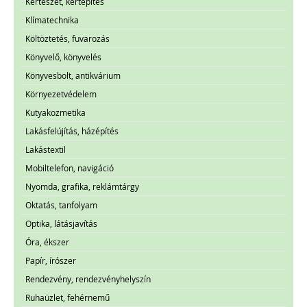
Kertészet, kertépítés
Klímatechnika
Költöztetés, fuvarozás
Könyvelő, könyvelés
Könyvesbolt, antikvárium
Környezetvédelem
Kutyakozmetika
Lakásfelújítás, házépítés
Lakástextil
Mobiltelefon, navigáció
Nyomda, grafika, reklámtárgy
Oktatás, tanfolyam
Optika, látásjavítás
Óra, ékszer
Papír, írószer
Rendezvény, rendezvényhelyszín
Ruhaüzlet, fehérnemű