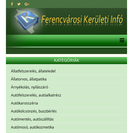
KATEGÓRIÁK
Állatfelszerelés, állateledel
Állatorvos, állatpatika
Árnyékolás, nyílászáró
Autófelszerelés, autóalkatrész
Autókarosszéria
Autókölcsönzés, buszbérlés
Autómentés, autószállítás
Autómosó, autókozmetika