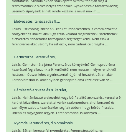
síoktatással. Síiskoláinkban szakképzett oktatók tanítják meg a
résztvevőknek a síelés helyes szabályait. Gyakorlásra a tavasztól-őszig
...
üzemelő sípályáink állnak rendelkezésre, s mivel maxim
Életvezetési tanácsadás 9....
Leírás: Pszichológusként a 9. kerületi rendelésemen is várom azokat a
hölgyeket és urakat, akik úgy érzik, valahol megrekedtek, szeretnének
életvezetési tanácsadás formájában segítséget kérni. Nem csak a
...
ferencvárosiakat várom, ha azt érzik, nem tudnak célt megha
Gerinctorna Ferencváros,...
Leírás: Gerinctornára járna Ferencváros környékén? Gerincprobléma
kezeléssel foglalkozunk a 9. kerülettől nem messze, melyre rendkívül
hatásos módszer lehet a gerinctorna! Jöjjön el hozzánk bátran akár
...
Ferencvárosból is, amennyiben gerincprobléma kezelésre van sz
Hámlasztó arckezelés 9. kerület,...
Leírás: Ha hámlasztó arckezelést vagy bőrfiatalító arckezelést keresel a 9.
kerület közelében, szeretettel várlak szalonomban, ahol korszerű és
személyre szabott kezelésekkel segítek abban, hogy bőröd frissebb,
...
üdébb és ragyogóbb legyen. Ferencvárosból is könnyen
Nyomda Ferencváros, diplomakötés...
Leírás: Bátran keresse fel nyomdánkat Ferencvárosból is, ha