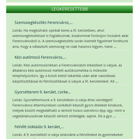
LEGKERESETTEBB
Szemüvegkészítés Ferencváros,...
Leírás: Ha megbízható optikát keres a IX. kerületben, ahol
szemüvegkészítéssel is foglalkoznak, bizalommal forduljon hozzánk akár
Ferencvárosból is. A szemüvegkészítés során kiemelt figyelmet fordítunk
...
arra, hogy a választott szemüveg ne csak hasznos legyen, hane
Kézi autómosó Ferencváros,...
Leírás: Kézi autómosónkban a Ferencvárosból érkezőket is várjuk, az
általános kézi autómosó mellett autókozmetika is működik
telephelyünkön, így a külső-belső takarítás után akár vaxolással,
...
kárpittisztítással és felnitisztítással is várjuk a IX. kerületieket. Ké
Gyorsétterem 9. kerület, csirke...
Leírás: Gyorséttermünk a 9. kerületben is várja éhes vendégeit!
Ferencvárosi éttermünkben csirkéből készült gyors ételeket kínálunk,
melyek között megtalálható a rántott húsos szendvics épp úgy, mint a
...
vegetáriánusoknak készülő rántott zöldségek, sajtok. De a gyo
Felnőtt síoktatás 9. kerület,...
Leírás: A 9. kerületből is várja síiskolánk a felnőtteket és gyermekeket