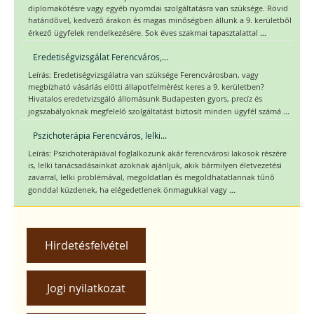
diplomakötésre vagy egyéb nyomdai szolgáltatásra van szüksége. Rövid
határidővel, kedvező árakon és magas minőségben állunk a 9. kerületből
...
érkező ügyfelek rendelkezésére. Sok éves szakmai tapasztalattal
Eredetiségvizsgálat Ferencváros,...
Leírás: Eredetiségvizsgálatra van szüksége Ferencvárosban, vagy
megbízható vásárlás előtti állapotfelmérést keres a 9. kerületben?
Hivatalos eredetvizsgáló állomásunk Budapesten gyors, precíz és
...
jogszabályoknak megfelelő szolgáltatást biztosít minden ügyfél számá
Pszichoterápia Ferencváros, lelki...
Leírás: Pszichoterápiával foglalkozunk akár ferencvárosi lakosok részére
is, lelki tanácsadásainkat azoknak ajánljuk, akik bármilyen életvezetési
zavarral, lelki problémával, megoldatlan és megoldhatatlannak tűnő
...
gonddal küzdenek, ha elégedetlenek önmagukkal vagy
Hirdetésfelvétel
Jogi nyilatkozat