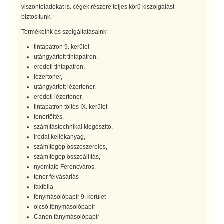
viszonteladókat is. cégek részére teljes körű kiszolgálást
biztosítunk.
Termékeink és szolgáltatásaink:
tintapatron 9. kerület
utángyártott tintapatron,
eredeti tintapatron,
lézertoner,
utángyártott lézertoner,
eredeti lézertoner,
tintapatron töltés IX. kerület
tonertöltés,
számítástechnikai kiegészítő,
irodai kellékanyag,
számítógép összeszerelés,
számítógép összeállítás,
nyomtató Ferencváros,
toner felvásárlás
faxfólia
fénymásolópapír 9. kerület
olcsó fénymásolópapír
Canon fánymásolópapír