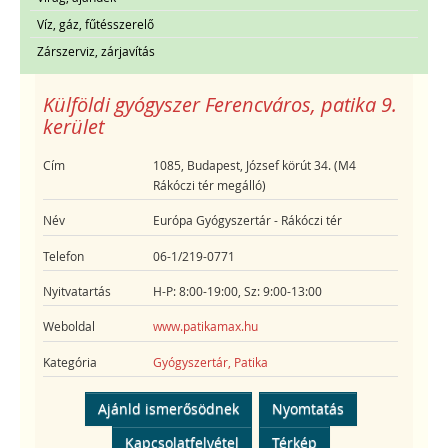
Víz, gáz, fűtésszerelő
Zárszerviz, zárjavítás
Külföldi gyógyszer Ferencváros, patika 9.
kerület
Cím
1085, Budapest, József körút 34. (M4
Rákóczi tér megálló)
Név
Európa Gyógyszertár - Rákóczi tér
Telefon
06-1/219-0771
Nyitvatartás
H-P: 8:00-19:00, Sz: 9:00-13:00
Weboldal
www.patikamax.hu
Kategória
Gyógyszertár, Patika
Ajánld ismerősödnek
Nyomtatás
Kapcsolatfelvétel
Térkép