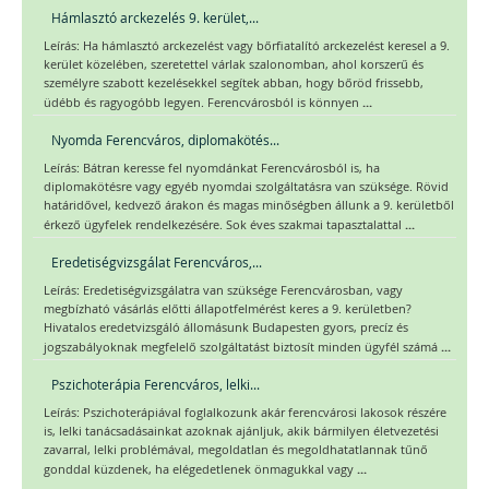
Hámlasztó arckezelés 9. kerület,...
Leírás: Ha hámlasztó arckezelést vagy bőrfiatalító arckezelést keresel a 9.
kerület közelében, szeretettel várlak szalonomban, ahol korszerű és
személyre szabott kezelésekkel segítek abban, hogy bőröd frissebb,
...
üdébb és ragyogóbb legyen. Ferencvárosból is könnyen
Nyomda Ferencváros, diplomakötés...
Leírás: Bátran keresse fel nyomdánkat Ferencvárosból is, ha
diplomakötésre vagy egyéb nyomdai szolgáltatásra van szüksége. Rövid
határidővel, kedvező árakon és magas minőségben állunk a 9. kerületből
...
érkező ügyfelek rendelkezésére. Sok éves szakmai tapasztalattal
Eredetiségvizsgálat Ferencváros,...
Leírás: Eredetiségvizsgálatra van szüksége Ferencvárosban, vagy
megbízható vásárlás előtti állapotfelmérést keres a 9. kerületben?
Hivatalos eredetvizsgáló állomásunk Budapesten gyors, precíz és
...
jogszabályoknak megfelelő szolgáltatást biztosít minden ügyfél számá
Pszichoterápia Ferencváros, lelki...
Leírás: Pszichoterápiával foglalkozunk akár ferencvárosi lakosok részére
is, lelki tanácsadásainkat azoknak ajánljuk, akik bármilyen életvezetési
zavarral, lelki problémával, megoldatlan és megoldhatatlannak tűnő
...
gonddal küzdenek, ha elégedetlenek önmagukkal vagy