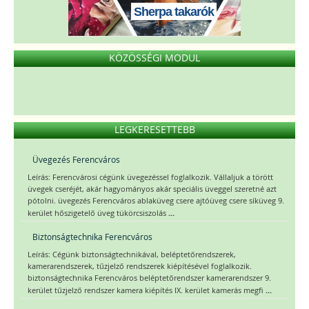
Sherpa takarók
KÖZÖSSÉGI MODUL
LEGKERESETTEBB
Üvegezés Ferencváros
Leírás: Ferencvárosi cégünk üvegezéssel foglalkozik. Vállaljuk a törött
üvegek cseréjét, akár hagyományos akár speciális üveggel szeretné azt
pótolni. üvegezés Ferencváros ablaküveg csere ajtóüveg csere síküveg 9.
...
kerület hőszigetelő üveg tükörcsiszolás
Biztonságtechnika Ferencváros
Leírás: Cégünk biztonságtechnikával, beléptetőrendszerek,
kamerarendszerek, tűzjelző rendszerek kiépítésével foglalkozik.
biztonságtechnika Ferencváros beléptetőrendszer kamerarendszer 9.
...
kerület tűzjelző rendszer kamera kiépítés IX. kerület kamerás megfi