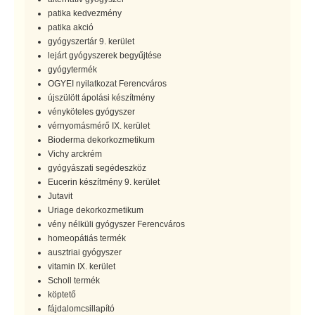
patika kedvezmény
patika akció
gyógyszertár 9. kerület
lejárt gyógyszerek begyűjtése
gyógytermék
OGYEI nyilatkozat Ferencváros
újszülött ápolási készítmény
vényköteles gyógyszer
vérnyomásmérő IX. kerület
Bioderma dekorkozmetikum
Vichy arckrém
gyógyászati segédeszköz
Eucerin készítmény 9. kerület
Jutavit
Uriage dekorkozmetikum
vény nélküli gyógyszer Ferencváros
homeopátiás termék
ausztriai gyógyszer
vitamin IX. kerület
Scholl termék
köptető
fájdalomcsillapító