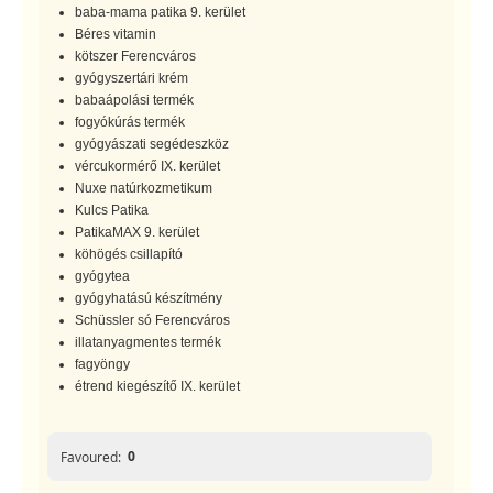
baba-mama patika 9. kerület
Béres vitamin
kötszer Ferencváros
gyógyszertári krém
babaápolási termék
fogyókúrás termék
gyógyászati segédeszköz
vércukormérő IX. kerület
Nuxe natúrkozmetikum
Kulcs Patika
PatikaMAX 9. kerület
köhögés csillapító
gyógytea
gyógyhatású készítmény
Schüssler só Ferencváros
illatanyagmentes termék
fagyöngy
étrend kiegészítő IX. kerület
0
Favoured: