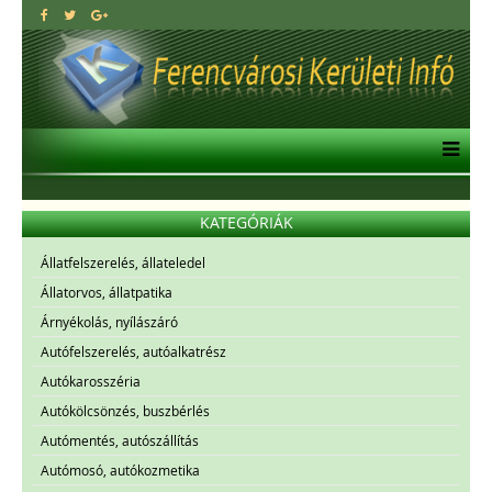
KATEGÓRIÁK
Állatfelszerelés, állateledel
Állatorvos, állatpatika
Árnyékolás, nyílászáró
Autófelszerelés, autóalkatrész
Autókarosszéria
Autókölcsönzés, buszbérlés
Autómentés, autószállítás
Autómosó, autókozmetika