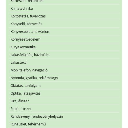
Kertészet, kertépítés
Klímatechnika
Költöztetés, fuvarozás
Könyvelő, könyvelés
Könyvesbolt, antikvárium
Környezetvédelem
Kutyakozmetika
Lakásfelújítás, házépítés
Lakástextil
Mobiltelefon, navigáció
Nyomda, grafika, reklámtárgy
Oktatás, tanfolyam
Optika, látásjavítás
Óra, ékszer
Papír, írószer
Rendezvény, rendezvényhelyszín
Ruhaüzlet, fehérnemű