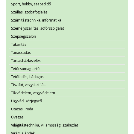
Sport, hobby, szabadidő
Szállás, szobafoglalás
Számítástechnika, informatika
Személyszállítás, sofőrszolgálat
Szépségszalon
Takarítás
Tanácsadás
Társasházkezelés
Tetőcsomagtartó
Tetőfedés, bádogos
Tisztító, vegytisztítás
Tűzvédelem, vegyvédelem
Ügyvéd, közjegyző
Utazási Iroda
Üveges
Világítástechnika, villamossági szaküzlet
Virág, ajándék