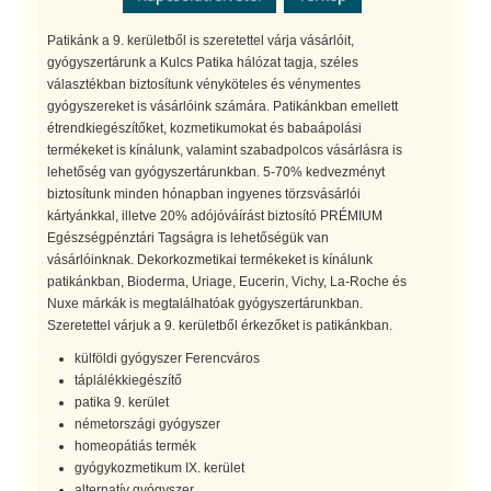
Patikánk a 9. kerületből is szeretettel várja vásárlóit,
gyógyszertárunk a Kulcs Patika hálózat tagja, széles
választékban biztosítunk vényköteles és vénymentes
gyógyszereket is vásárlóink számára. Patikánkban emellett
étrendkiegészítőket, kozmetikumokat és babaápolási
termékeket is kínálunk, valamint szabadpolcos vásárlásra is
lehetőség van gyógyszertárunkban. 5-70% kedvezményt
biztosítunk minden hónapban ingyenes törzsvásárlói
kártyánkkal, illetve 20% adójóváírást biztosító PRÉMIUM
Egészségpénztári Tagságra is lehetőségük van
vásárlóinknak. Dekorkozmetikai termékeket is kínálunk
patikánkban, Bioderma, Uriage, Eucerin, Vichy, La-Roche és
Nuxe márkák is megtalálhatóak gyógyszertárunkban.
Szeretettel várjuk a 9. kerületből érkezőket is patikánkban.
külföldi gyógyszer Ferencváros
táplálékkiegészítő
patika 9. kerület
németországi gyógyszer
homeopátiás termék
gyógykozmetikum IX. kerület
alternatív gyógyszer