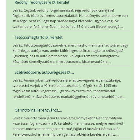
Redőny, redőnycsere IX. kerület
Leírás: Cégünk redőny forgalmazással, régi redőnyök cseréjével
foglalkozik több évtizedes tapasztalattal. Ha redőnyös szakemberre van
szüksége, nem kell egy nap szabadságot kivennie, ugyanis cégünk
...
szakemberei felár ellenében hétköznap 18 óra után illetve hétvégé
Tetőcsomagtartó IX. kerület
Leírás: Tetőcsomagtartót szeretne, mert máshol nem talál autójára, vagy
különleges autója van, amire különleges tetőcsomagtartó szükséges?
Egyénileg, az Ön autójára tervezve, vállaljuk fém tetőcsomagtartók
...
készítését személyautókra, mikrobuszokra, kisteherautókra
Szélvédőcsere, autóüvegezés IX....
Leírás: Amennyiben szélvédőcserére, autóüvegezésre van szüksége,
szeretettel várjuk a IX. kerületi autósokat is. Cégünk már 1993 óta
foglalkozik autóüvegezéssel, így sok éves szakmai tapasztalattal
...
rendelkezünk. Szélvédőcserét márkafüggetlenül, rövid határidőn be
Gerinctorna Ferencváros,...
Leírás: Gerinctornára járna Ferencváros környékén? Gerincprobléma
kezeléssel foglalkozunk a 9. kerülettől nem messze, melyre rendkívül
hatásos módszer lehet a gerinctorna! Jöjjön el hozzánk bátran akár
...
Ferencvárosból is, amennyiben gerincprobléma kezelésre van sz