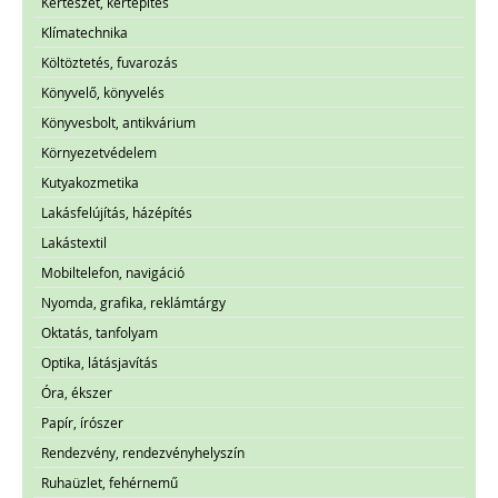
Kertészet, kertépítés
Klímatechnika
Költöztetés, fuvarozás
Könyvelő, könyvelés
Könyvesbolt, antikvárium
Környezetvédelem
Kutyakozmetika
Lakásfelújítás, házépítés
Lakástextil
Mobiltelefon, navigáció
Nyomda, grafika, reklámtárgy
Oktatás, tanfolyam
Optika, látásjavítás
Óra, ékszer
Papír, írószer
Rendezvény, rendezvényhelyszín
Ruhaüzlet, fehérnemű