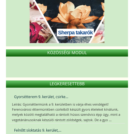
Sherpa takarók
KÖZÖSSÉGI MODUL
LEGKERESETTEBB
Gyorsétterem 9. kerület, csirke...
Leírás: Gyorséttermünk a 9. kerületben is várja éhes vendégeit!
Ferencvárosi éttermünkben csirkéből készült gyors ételeket kínálunk,
melyek között megtalálható a rántott húsos szendvics épp úgy, mint a
...
vegetáriánusoknak készülő rántott zöldségek, sajtok. De a gyo
Felnőtt síoktatás 9. kerület,...