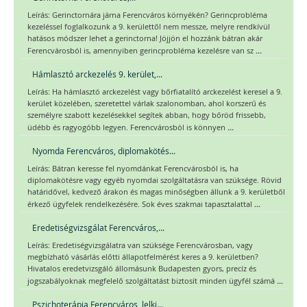
Leírás: Gerinctornára járna Ferencváros környékén? Gerincprobléma
kezeléssel foglalkozunk a 9. kerülettől nem messze, melyre rendkívül
hatásos módszer lehet a gerinctorna! Jöjjön el hozzánk bátran akár
...
Ferencvárosból is, amennyiben gerincprobléma kezelésre van sz
Hámlasztó arckezelés 9. kerület,...
Leírás: Ha hámlasztó arckezelést vagy bőrfiatalító arckezelést keresel a 9.
kerület közelében, szeretettel várlak szalonomban, ahol korszerű és
személyre szabott kezelésekkel segítek abban, hogy bőröd frissebb,
...
üdébb és ragyogóbb legyen. Ferencvárosból is könnyen
Nyomda Ferencváros, diplomakötés...
Leírás: Bátran keresse fel nyomdánkat Ferencvárosból is, ha
diplomakötésre vagy egyéb nyomdai szolgáltatásra van szüksége. Rövid
határidővel, kedvező árakon és magas minőségben állunk a 9. kerületből
...
érkező ügyfelek rendelkezésére. Sok éves szakmai tapasztalattal
Eredetiségvizsgálat Ferencváros,...
Leírás: Eredetiségvizsgálatra van szüksége Ferencvárosban, vagy
megbízható vásárlás előtti állapotfelmérést keres a 9. kerületben?
Hivatalos eredetvizsgáló állomásunk Budapesten gyors, precíz és
...
jogszabályoknak megfelelő szolgáltatást biztosít minden ügyfél számá
Pszichoterápia Ferencváros, lelki...