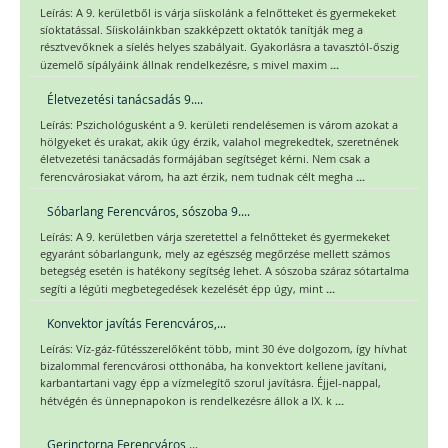
Leírás: A 9. kerületből is várja síiskolánk a felnőtteket és gyermekeket
síoktatással. Síiskoláinkban szakképzett oktatók tanítják meg a
résztvevőknek a síelés helyes szabályait. Gyakorlásra a tavasztól-őszig
...
üzemelő sípályáink állnak rendelkezésre, s mivel maxim
Életvezetési tanácsadás 9....
Leírás: Pszichológusként a 9. kerületi rendelésemen is várom azokat a
hölgyeket és urakat, akik úgy érzik, valahol megrekedtek, szeretnének
életvezetési tanácsadás formájában segítséget kérni. Nem csak a
...
ferencvárosiakat várom, ha azt érzik, nem tudnak célt megha
Sóbarlang Ferencváros, sószoba 9....
Leírás: A 9. kerületben várja szeretettel a felnőtteket és gyermekeket
egyaránt sóbarlangunk, mely az egészség megőrzése mellett számos
betegség esetén is hatékony segítség lehet. A sószoba száraz sótartalma
...
segíti a légúti megbetegedések kezelését épp úgy, mint
Konvektor javítás Ferencváros,...
Leírás: Víz-gáz-fűtésszerelőként több, mint 30 éve dolgozom, így hívhat
bizalommal ferencvárosi otthonába, ha konvektort kellene javítani,
karbantartani vagy épp a vízmelegítő szorul javításra. Éjjel-nappal,
...
hétvégén és ünnepnapokon is rendelkezésre állok a IX. k
Gerinctorna Ferencváros,...