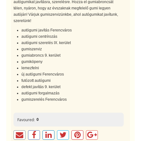
autógumikat javításra, szerelésre. Hozza el gumiabroncsát
télen, nyáron, hogy az évszaknak megfelelő gumi legyen
autóján! Várjuk gumiszervizünkbe, ahol autógumikat javítunk,
szerelünk!
autógumi javítás Ferencváros
autógumi centrírozás
autógumi szerelés IX. kerület
gumiszerviz
gumiabroncs 9. kerület
gumiköpeny
lemezfelni
új autógumi Ferencváros
futózott autógumi
defekt javítás 9. kerület
autógumi forgalmazás
gumiszerelés Ferencváros
0
Favoured: