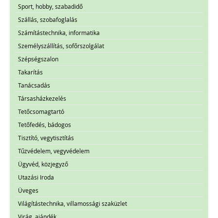
Sport, hobby, szabadidő
Szállás, szobafoglalás
Számítástechnika, informatika
Személyszállítás, sofőrszolgálat
Szépségszalon
Takarítás
Tanácsadás
Társasházkezelés
Tetőcsomagtartó
Tetőfedés, bádogos
Tisztító, vegytisztítás
Tűzvédelem, vegyvédelem
Ügyvéd, közjegyző
Utazási Iroda
Üveges
Világítástechnika, villamossági szaküzlet
Virág, ajándék