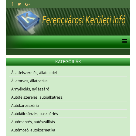
KATEGÓRIÁK
Állatfelszerelés, állateledel
Állatorvos, állatpatika
Árnyékolás, nyílászáró
Autófelszerelés, autóalkatrész
Autókarosszéria
Autókölcsönzés, buszbérlés
Autómentés, autószállítás
Autómosó, autókozmetika