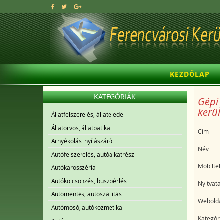
KEZDŐLAP
KATEGÓRIÁK
Gépi 
kerül
Állatfelszerelés, állateledel
Állatorvos, állatpatika
Cím
Árnyékolás, nyílászáró
Név
Autófelszerelés, autóalkatrész
Mobilte
Autókarosszéria
Autókölcsönzés, buszbérlés
Nyitvata
Autómentés, autószállítás
Webolda
Autómosó, autókozmetika
Kategór