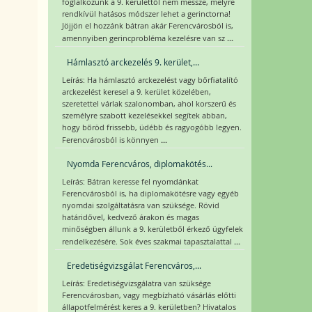
foglalkozunk a 9. kerülettől nem messze, melyre
rendkívül hatásos módszer lehet a gerinctorna!
Jöjjön el hozzánk bátran akár Ferencvárosból is,
...
amennyiben gerincprobléma kezelésre van sz
Hámlasztó arckezelés 9. kerület,...
Leírás: Ha hámlasztó arckezelést vagy bőrfiatalító
arckezelést keresel a 9. kerület közelében,
szeretettel várlak szalonomban, ahol korszerű és
személyre szabott kezelésekkel segítek abban,
hogy bőröd frissebb, üdébb és ragyogóbb legyen.
...
Ferencvárosból is könnyen
Nyomda Ferencváros, diplomakötés...
Leírás: Bátran keresse fel nyomdánkat
Ferencvárosból is, ha diplomakötésre vagy egyéb
nyomdai szolgáltatásra van szüksége. Rövid
határidővel, kedvező árakon és magas
minőségben állunk a 9. kerületből érkező ügyfelek
...
rendelkezésére. Sok éves szakmai tapasztalattal
Eredetiségvizsgálat Ferencváros,...
Leírás: Eredetiségvizsgálatra van szüksége
Ferencvárosban, vagy megbízható vásárlás előtti
állapotfelmérést keres a 9. kerületben? Hivatalos