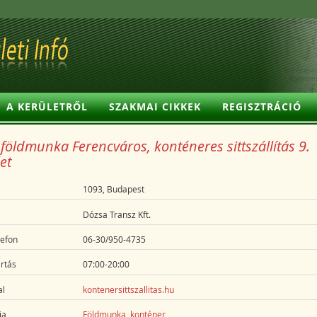
A KERÜLETRŐL
SZAKMAI CIKKEK
REGISZTRÁCIÓ
földmunka Ferencváros, konténeres sittszállítás 9.
et
1093, Budapest
Dózsa Transz Kft.
lefon
06-30/950-4735
rtás
07:00-20:00
l
kontenersittszallitas.hu
ia
Földmunka, konténer