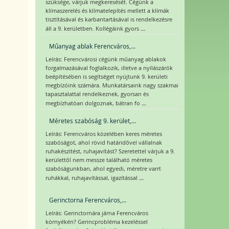
szüksége, várjuk megkeresését. Cégünk a
klímaszerelés és klímatelepítés mellett a klímák
tisztításával és karbantartásával is rendelkezésre
...
áll a 9. kerületben. Kollégáink gyors
Műanyag ablak Ferencváros,...
Leírás: Ferencvárosi cégünk műanyag ablakok
forgalmazásával foglalkozik, illetve a nyílászárók
beépítésében is segítséget nyújtunk 9. kerületi
megbízóink számára. Munkatársaink nagy szakmai
tapasztalattal rendelkeznek, gyorsan és
...
megbízhatóan dolgoznak, bátran fo
Méretes szabóság 9. kerület,...
Leírás: Ferencváros közelében keres méretes
szabóságot, ahol rövid határidővel vállalnak
ruhakészítést, ruhajavítást? Szeretettel várjuk a 9.
kerülettől nem messze található méretes
szabóságunkban, ahol egyedi, méretre varrt
...
ruhákkal, ruhajavítással, igazítással
Gerinctorna Ferencváros,...
Leírás: Gerinctornára járna Ferencváros
környékén? Gerincprobléma kezeléssel