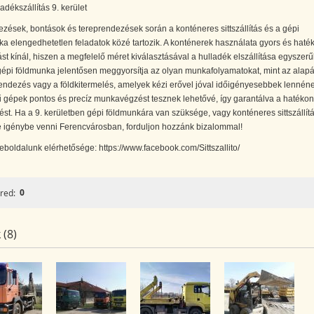
ladékszállítás 9. kerület
ezések, bontások és tereprendezések során a konténeres sittszállítás és a gépi
a elengedhetetlen feladatok közé tartozik. A konténerek használata gyors és haté
t kínál, hiszen a megfelelő méret kiválasztásával a hulladék elszállítása egyszer
 gépi földmunka jelentősen meggyorsítja az olyan munkafolyamatokat, mint az alap
endezés vagy a földkitermelés, amelyek kézi erővel jóval időigényesebbek lennéne
 gépek pontos és precíz munkavégzést tesznek lehetővé, így garantálva a hatékon
zést. Ha a 9. kerületben gépi földmunkára van szüksége, vagy konténeres sittszállítá
e igénybe venni Ferencvárosban, forduljon hozzánk bizalommal!
boldalunk elérhetősége: https://www.facebook.com/Sittszallito/
0
red:
 (8)