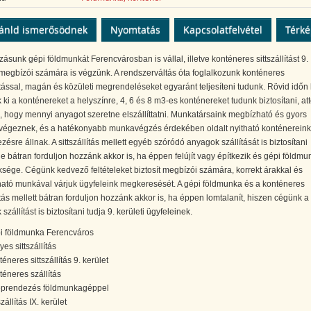
ánld ismerősödnek
Nyomtatás
Kapcsolatfelvétel
Térk
zásunk gépi földmunkát Ferencvárosban is vállal, illetve konténeres sittszállítást 9.
 megbízói számára is végzünk. A rendszerváltás óta foglalkozunk konténeres
lítással, magán és közületi megrendeléseket egyaránt teljesíteni tudunk. Rövid időn 
uk ki a konténereket a helyszínre, 4, 6 és 8 m3-es konténereket tudunk biztosítani, att
 hogy mennyi anyagot szeretne elszállíttatni. Munkatársaink megbízható és gyors
végeznek, és a hatékonyabb munkavégzés érdekében oldalt nyitható konténereink 
zésre állnak. A sittszállítás mellett egyéb szóródó anyagok szállítását is biztosítani
de bátran forduljon hozzánk akkor is, ha éppen felújít vagy építkezik és gépi földmu
sége. Cégünk kedvező feltételeket biztosít megbízói számára, korrekt árakkal és
ató munkával várjuk ügyfeleink megkeresését. A gépi földmunka és a konténeres
lítás mellett bátran forduljon hozzánk akkor is, ha éppen lomtalanít, hiszen cégünk a
szállítást is biztosítani tudja 9. kerületi ügyfeleinek.
i földmunka Ferencváros
es sittszállítás
éneres sittszállítás 9. kerület
téneres szállítás
eprendezés földmunkagéppel
szállítás IX. kerület