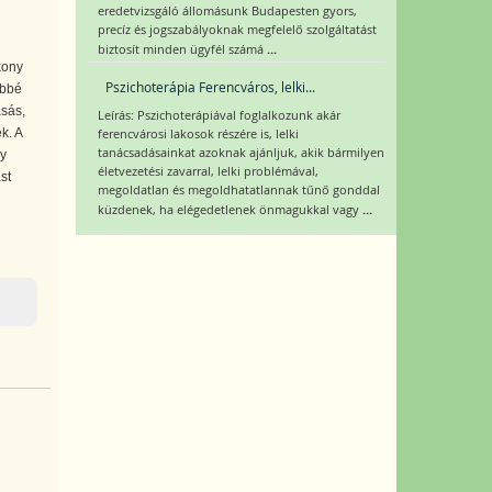
eredetvizsgáló állomásunk Budapesten gyors,
precíz és jogszabályoknak megfelelő szolgáltatást
...
biztosít minden ügyfél számá
kony
Pszichoterápia Ferencváros, lelki...
űbbé
ásás,
Leírás: Pszichoterápiával foglalkozunk akár
k. A
ferencvárosi lakosok részére is, lelki
tanácsadásainkat azoknak ajánljuk, akik bármilyen
y
életvezetési zavarral, lelki problémával,
st
megoldatlan és megoldhatatlannak tűnő gonddal
...
küzdenek, ha elégedetlenek önmagukkal vagy