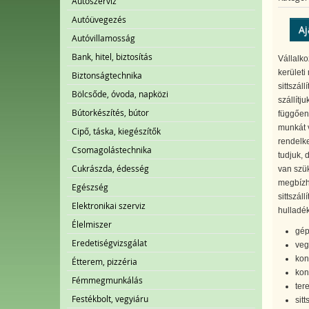
Autószerviz
Autóüvegezés
Aj
Autóvillamosság
Bank, hitel, biztosítás
Vállalko
kerületi
Biztonságtechnika
sittszál
Bölcsőde, óvoda, napközi
szállítj
Bútorkészítés, bútor
függően,
munkát 
Cipő, táska, kiegészítők
rendelke
Csomagolástechnika
tudjuk, 
Cukrászda, édesség
van szük
megbízh
Egészség
sittszál
Elektronikai szerviz
hulladék 
Élelmiszer
gép
Eredetiségvizsgálat
vegy
kont
Étterem, pizzéria
kon
Fémmegmunkálás
ter
Festékbolt, vegyiáru
sitt