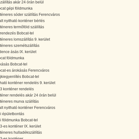
szállítás akár 24 órán belül
cat gépi földmunka
téneres sóder szállítás Ferencváros
alt nyitható konténer bérlés
téneres termőföld szállítás
trendezés Bobcat-tel
téneres lomszállítás 9. kerület
téneres szemétszállítás
ence ásás IX. kerület
cat földmunka
kásás Bobcat-tel
cat-es árokásás Ferencváros
ajkiegyenlítés Bobcat-tel
tható konténer rendelés 9. kerület
3 konténer rendelés
téner rendelés akár 24 órán belül
téneres murva szállítás
alt nyitható konténer Ferencváros
i épületbontás
i földmunka Bobcat-tel
3-es konténer IX. kerület
téneres hulladékszállítás
3-es konténer