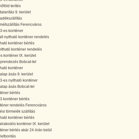
őföld terítés
talanítás 9. kerület
ladékszállítás
métszállítás Ferencváros
3-es konténer
alt nyitható konténer rendelés
tható konténer bérlés
yitható konténer rendelés
es konténer IX. kerület
eprendezés Bobcat-tel
tható konténer
alap ásás 9. kerület
3-es nyitható konténer
alap ásás Bobcat-tel
téner bérlés
3 konténer bérlés
téner rendelés Ferencváros
ési törmelék szállítás
tható konténer bérlés
alrakodós konténer IX. kerület
téner bérlés akár 24 órán belül
letbontás