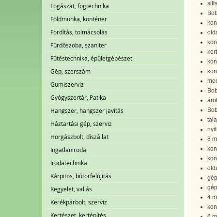
sitt
Fogászat, fogtechnika
Bob
Földmunka, konténer
kon
Fordítás, tolmácsolás
old
kon
Fürdőszoba, szaniter
ker
Fűtéstechnika, épületgépészet
kon
Gép, szerszám
kon
med
Gumiszerviz
Bob
Gyógyszertár, Patika
áro
Hangszer, hangszer javítás
Bob
tal
Háztartási gép, szerviz
nyi
Horgászbolt, díszállat
8 m
kon
Ingatlaniroda
kon
Irodatechnika
old
Kárpitos, bútorfelújítás
gép
gép
Kegyelet, vallás
4 m
Kerékpárbolt, szerviz
kon
Kertészet, kertépítés
6 m