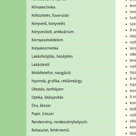
term
Klímatechnika
lom
Költöztetés, fuvarozás
hul
Könyvelő, könyvelés
sze
8 m
Könyvesbolt, antikvárium
old
Környezetvédelem
nyi
Kutyakozmetika
len
sitt
Lakásfelújítás, házépítés
ter
Lakástextil
nyi
Mobiltelefon, navigáció
ház
8 m
Nyomda, grafika, reklámtárgy
ház
Oktatás, tanfolyam
kon
Optika, látásjavítás
8 m
kon
Óra, ékszer
épít
Papír, írószer
nyi
old
Rendezvény, rendezvényhelyszín
kon
Ruhaüzlet, fehérnemű
épü