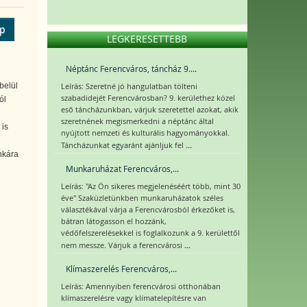
ép
LEGKERESETTEBB
Néptánc Ferencváros, táncház 9....
belül
Leírás: Szeretné jó hangulatban tölteni
szabadidejét Ferencvárosban? 9. kerülethez közel
ól
eső táncházunkban, várjuk szeretettel azokat, akik
szeretnének megismerkedni a néptánc által
is
nyújtott nemzeti és kulturális hagyományokkal.
...
Táncházunkat egyaránt ajánljuk fel
nkára
Munkaruházat Ferencváros,...
Leírás: "Az Ön sikeres megjelenéséért több, mint 30
éve" Szaküzletünkben munkaruházatok széles
választékával várja a Ferencvárosból érkezőket is,
bátran látogasson el hozzánk,
védőfelszerelésekkel is foglalkozunk a 9. kerülettől
...
nem messze. Várjuk a ferencvárosi
Klímaszerelés Ferencváros,...
Leírás: Amennyiben ferencvárosi otthonában
klímaszerelésre vagy klímatelepítésre van