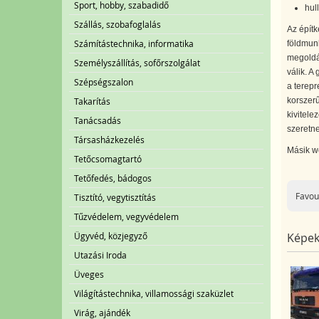
Sport, hobby, szabadidő
hul
Szállás, szobafoglalás
Az építk
Számítástechnika, informatika
földmunk
megoldás
Személyszállítás, sofőrszolgálat
válik. A
Szépségszalon
a terepr
Takarítás
korszerű
kivitele
Tanácsadás
szeretn
Társasházkezelés
Másik we
Tetőcsomagtartó
Tetőfedés, bádogos
Favou
Tisztító, vegytisztítás
Tűzvédelem, vegyvédelem
Ügyvéd, közjegyző
Képek
Utazási Iroda
Üveges
Világítástechnika, villamossági szaküzlet
Virág, ajándék