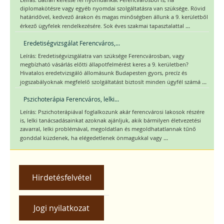
diplomakötésre vagy egyéb nyomdai szolgáltatásra van szüksége. Rövid
határidővel, kedvező árakon és magas minőségben állunk a 9. kerületből
...
érkező ügyfelek rendelkezésére. Sok éves szakmai tapasztalattal
Eredetiségvizsgálat Ferencváros,...
Leírás: Eredetiségvizsgálatra van szüksége Ferencvárosban, vagy
megbízható vásárlás előtti állapotfelmérést keres a 9. kerületben?
Hivatalos eredetvizsgáló állomásunk Budapesten gyors, precíz és
...
jogszabályoknak megfelelő szolgáltatást biztosít minden ügyfél számá
Pszichoterápia Ferencváros, lelki...
Leírás: Pszichoterápiával foglalkozunk akár ferencvárosi lakosok részére
is, lelki tanácsadásainkat azoknak ajánljuk, akik bármilyen életvezetési
zavarral, lelki problémával, megoldatlan és megoldhatatlannak tűnő
...
gonddal küzdenek, ha elégedetlenek önmagukkal vagy
Hirdetésfelvétel
Jogi nyilatkozat