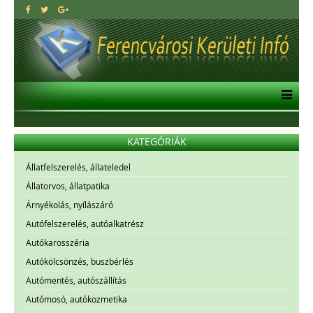
KATEGÓRIÁK
Állatfelszerelés, állateledel
Állatorvos, állatpatika
Árnyékolás, nyílászáró
Autófelszerelés, autóalkatrész
Autókarosszéria
Autókölcsönzés, buszbérlés
Autómentés, autószállítás
Autómosó, autókozmetika