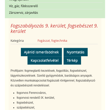
Víz, gáz, fűtésszerelő
Zárszerviz, zárjavítás
Fogszabályozás 9. kerület, fogsebészet 9.
kerület
Kategória
Fogászat, fogtechnika
Ajánld ismerősödnek
Nyomtatás
Kapcsolatfelvétel
Térkép
Profiljaim: fogmegtartó kezelések, fogpótlás, fogsebészet,
lágyrészkezelések. Szelíd gyógymódok, barátságos anyagok.
Közvetlen munkakapcsolat fogászati röntgennel, fogszabályozó
és szájsebészeti rendeléssel.
fogorvos Ferencváros,
fogorvosi rendelő IX. kerület,
fogsebészet,
szájsebészet,