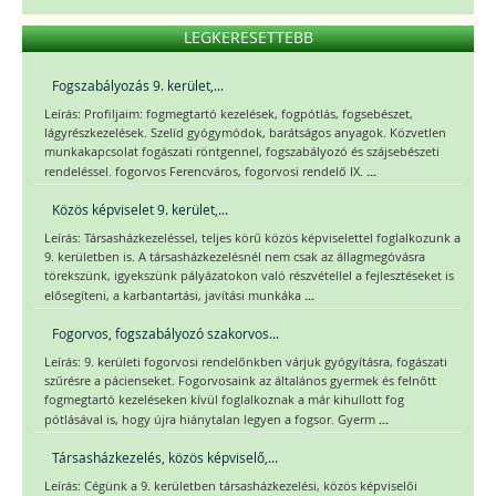
LEGKERESETTEBB
Fogszabályozás 9. kerület,...
Leírás: Profiljaim: fogmegtartó kezelések, fogpótlás, fogsebészet,
lágyrészkezelések. Szelíd gyógymódok, barátságos anyagok. Közvetlen
munkakapcsolat fogászati röntgennel, fogszabályozó és szájsebészeti
...
rendeléssel. fogorvos Ferencváros, fogorvosi rendelő IX.
Közös képviselet 9. kerület,...
Leírás: Társasházkezeléssel, teljes körű közös képviselettel foglalkozunk a
9. kerületben is. A társasházkezelésnél nem csak az állagmegóvásra
törekszünk, igyekszünk pályázatokon való részvétellel a fejlesztéseket is
...
elősegíteni, a karbantartási, javítási munkáka
Fogorvos, fogszabályozó szakorvos...
Leírás: 9. kerületi fogorvosi rendelőnkben várjuk gyógyításra, fogászati
szűrésre a pácienseket. Fogorvosaink az általános gyermek és felnőtt
fogmegtartó kezeléseken kívül foglalkoznak a már kihullott fog
...
pótlásával is, hogy újra hiánytalan legyen a fogsor. Gyerm
Társasházkezelés, közös képviselő,...
Leírás: Cégünk a 9. kerületben társasházkezelési, közös képviselői