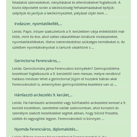
feladatok szervezésével, irányításával és ellenőrzésével foglalkozik. A
közös képviselet során a lakóközösség felhatalmazásával építjük-
...
szépítjük és javítjuk a lakókörnyezetet, pályázat útján kere
Irodaszer, nyomtatókellék,...
Leírás: Papír, írószer szaküzletünk a 9. kerületben várja érdeklődőit már
több, mint tíz éve, ahol széles választékban kínálunk irodaszereket,
nyomtatókellékeket, illetve iratrendezéshez szükséges termékeket is. Az
...
üzletben nyomtatványokat is tartunk vásárlóink s
Gerinctorna Ferencváros,...
Leírás: Gerinctornára járna Ferencváros környékén? Gerincprobléma
kezeléssel foglalkozunk a 9. kerülettől nem messze, melyre rendkívül
hatásos módszer lehet a gerinctorna! Jöjjön el hozzánk bátran akár
...
Ferencvárosból is, amennyiben gerincprobléma kezelésre van sz
Hámlasztó arckezelés 9. kerület,...
Leírás: Ha hámlasztó arckezelést vagy bőrfiatalító arckezelést keresel a 9.
kerület közelében, szeretettel várlak szalonomban, ahol korszerű és
személyre szabott kezelésekkel segítek abban, hogy bőröd frissebb,
...
üdébb és ragyogóbb legyen. Ferencvárosból is könnyen
Nyomda Ferencváros, diplomakötés...
Leírás: Bátran keresse fel nyomdánkat Ferencvárosból is, ha