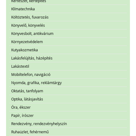
Kertészet, kertépítés
Klímatechnika
Költöztetés, fuvarozás
Könyvelő, könyvelés
Könyvesbolt, antikvárium
Környezetvédelem
Kutyakozmetika
Lakásfelújítás, házépítés
Lakástextil
Mobiltelefon, navigáció
Nyomda, grafika, reklámtárgy
Oktatás, tanfolyam
Optika, látásjavítás
Óra, ékszer
Papír, írószer
Rendezvény, rendezvényhelyszín
Ruhaüzlet, fehérnemű