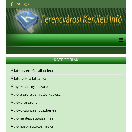
KATEGÓRIÁK
Állatfelszerelés, állateledel
Állatorvos, állatpatika
Árnyékolás, nyílászáró
Autófelszerelés, autóalkatrész
Autókarosszéria
Autókölcsönzés, buszbérlés
Autómentés, autószállítás
Autómosó, autókozmetika