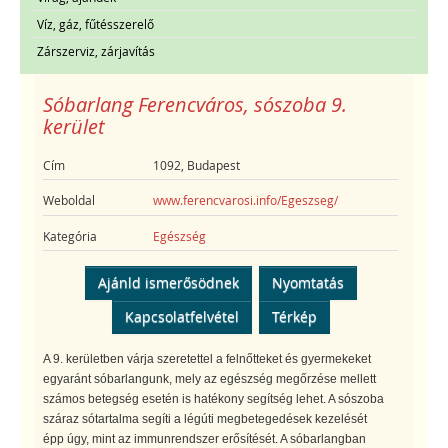
Víz, gáz, fűtésszerelő
Zárszerviz, zárjavítás
Sóbarlang Ferencváros, sószoba 9.
kerület
Cím
1092, Budapest
Weboldal
www.ferencvarosi.info/Egeszseg/
Kategória
Egészség
Ajánld ismerősödnek
Nyomtatás
Kapcsolatfelvétel
Térkép
A 9. kerületben várja szeretettel a felnőtteket és gyermekeket
egyaránt sóbarlangunk, mely az egészség megőrzése mellett
számos betegség esetén is hatékony segítség lehet. A sószoba
száraz sótartalma segíti a légúti megbetegedések kezelését
épp úgy, mint az immunrendszer erősítését. A sóbarlangban