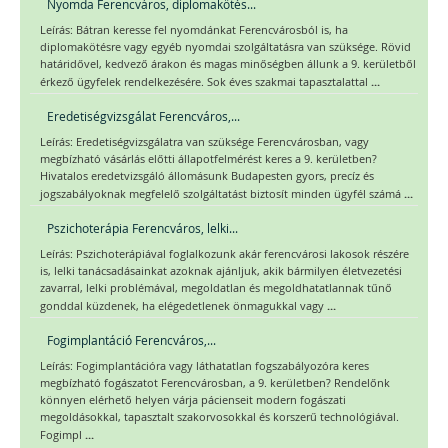
Nyomda Ferencváros, diplomakötés...
Leírás: Bátran keresse fel nyomdánkat Ferencvárosból is, ha
diplomakötésre vagy egyéb nyomdai szolgáltatásra van szüksége. Rövid
határidővel, kedvező árakon és magas minőségben állunk a 9. kerületből
...
érkező ügyfelek rendelkezésére. Sok éves szakmai tapasztalattal
Eredetiségvizsgálat Ferencváros,...
Leírás: Eredetiségvizsgálatra van szüksége Ferencvárosban, vagy
megbízható vásárlás előtti állapotfelmérést keres a 9. kerületben?
Hivatalos eredetvizsgáló állomásunk Budapesten gyors, precíz és
...
jogszabályoknak megfelelő szolgáltatást biztosít minden ügyfél számá
Pszichoterápia Ferencváros, lelki...
Leírás: Pszichoterápiával foglalkozunk akár ferencvárosi lakosok részére
is, lelki tanácsadásainkat azoknak ajánljuk, akik bármilyen életvezetési
zavarral, lelki problémával, megoldatlan és megoldhatatlannak tűnő
...
gonddal küzdenek, ha elégedetlenek önmagukkal vagy
Fogimplantáció Ferencváros,...
Leírás: Fogimplantációra vagy láthatatlan fogszabályozóra keres
megbízható fogászatot Ferencvárosban, a 9. kerületben? Rendelőnk
könnyen elérhető helyen várja pácienseit modern fogászati
megoldásokkal, tapasztalt szakorvosokkal és korszerű technológiával.
...
Fogimpl