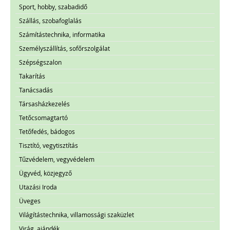
Sport, hobby, szabadidő
Szállás, szobafoglalás
Számítástechnika, informatika
Személyszállítás, sofőrszolgálat
Szépségszalon
Takarítás
Tanácsadás
Társasházkezelés
Tetőcsomagtartó
Tetőfedés, bádogos
Tisztító, vegytisztítás
Tűzvédelem, vegyvédelem
Ügyvéd, közjegyző
Utazási Iroda
Üveges
Világítástechnika, villamossági szaküzlet
Virág, ajándék