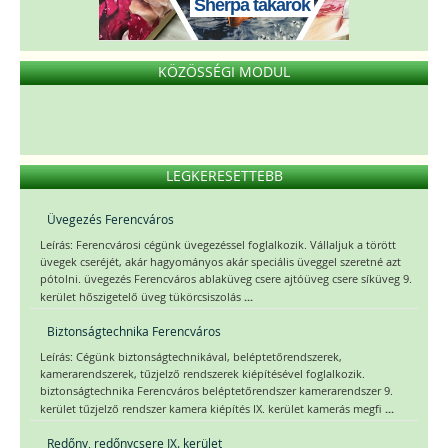
Sherpa takarók
KÖZÖSSÉGI MODUL
LEGKERESETTEBB
Üvegezés Ferencváros
Leírás: Ferencvárosi cégünk üvegezéssel foglalkozik. Vállaljuk a törött
üvegek cseréjét, akár hagyományos akár speciális üveggel szeretné azt
pótolni. üvegezés Ferencváros ablaküveg csere ajtóüveg csere síküveg 9.
...
kerület hőszigetelő üveg tükörcsiszolás
Biztonságtechnika Ferencváros
Leírás: Cégünk biztonságtechnikával, beléptetőrendszerek,
kamerarendszerek, tűzjelző rendszerek kiépítésével foglalkozik.
biztonságtechnika Ferencváros beléptetőrendszer kamerarendszer 9.
...
kerület tűzjelző rendszer kamera kiépítés IX. kerület kamerás megfi
Redőny, redőnycsere IX. kerület