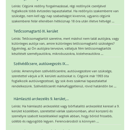
Leírás: Cégünk redőny forgalmazással, régi redőnyök cseréjével
foglalkozik több évtizedes tapasztalattal. Ha redőnyös szakemberre van
szüksége, nem kell egy nap szabadságot kivennie, ugyanis cégünk
...
szakemberei felár ellenében hétköznap 18 óra után illetve hétvégé
Tetőcsomagtartó IX. kerület
Leírás: Tetőcsomagtartót szeretne, mert máshol nem talál autójára, vagy
különleges autója van, amire különleges tetőcsomagtartó szükséges?
Egyénileg, az Ön autójára tervezve, vállaljuk fém tetőcsomagtartók
...
készítését személyautókra, mikrobuszokra, kisteherautókra
Szélvédőcsere, autóüvegezés IX....
Leírás: Amennyiben szélvédőcserére, autóüvegezésre van szüksége,
szeretettel várjuk a IX. kerületi autósokat is. Cégünk már 1993 óta
foglalkozik autóüvegezéssel, így sok éves szakmai tapasztalattal
...
rendelkezünk. Szélvédőcserét márkafüggetlenül, rövid határidőn be
Hámlasztó arckezelés 9. kerület,...
Leírás: Ha hámlasztó arckezelést vagy bőrfiatalító arckezelést keresel a 9.
kerület közelében, szeretettel várlak szalonomban, ahol korszerű és
személyre szabott kezelésekkel segítek abban, hogy bőröd frissebb,
...
üdébb és ragyogóbb legyen. Ferencvárosból is könnyen