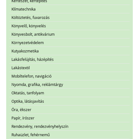
Kertészet, kertépítés
Klímatechnika
Költöztetés, fuvarozás
Könyvelő, könyvelés
Könyvesbolt, antikvárium
Környezetvédelem
Kutyakozmetika
Lakásfelújítás, házépítés
Lakástextil
Mobiltelefon, navigáció
Nyomda, grafika, reklámtárgy
Oktatás, tanfolyam
Optika, látásjavítás
Óra, ékszer
Papír, írószer
Rendezvény, rendezvényhelyszín
Ruhaüzlet, fehérnemű