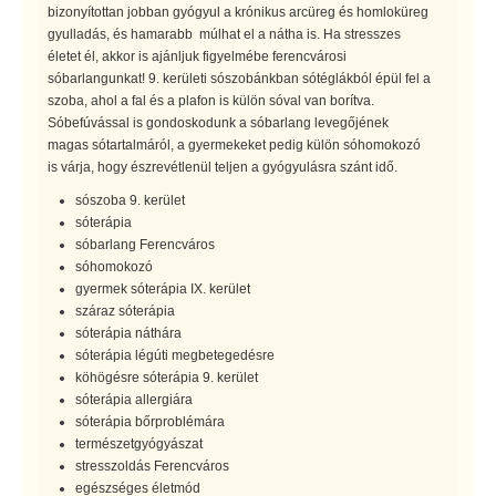
bizonyítottan jobban gyógyul a krónikus arcüreg és homloküreg
gyulladás, és hamarabb múlhat el a nátha is. Ha stresszes
életet él, akkor is ajánljuk figyelmébe ferencvárosi
sóbarlangunkat! 9. kerületi sószobánkban sótéglákból épül fel a
szoba, ahol a fal és a plafon is külön sóval van borítva.
Sóbefúvással is gondoskodunk a sóbarlang levegőjének
magas sótartalmáról, a gyermekeket pedig külön sóhomokozó
is várja, hogy észrevétlenül teljen a gyógyulásra szánt idő.
sószoba 9. kerület
sóterápia
sóbarlang Ferencváros
sóhomokozó
gyermek sóterápia IX. kerület
száraz sóterápia
sóterápia náthára
sóterápia légúti megbetegedésre
köhögésre sóterápia 9. kerület
sóterápia allergiára
sóterápia bőrproblémára
természetgyógyászat
stresszoldás Ferencváros
egészséges életmód