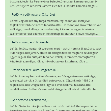
biztonságtechnika Ferencváros beléptetőrendszer kamerarendszer 9.
...
kerület tűzjelző rendszer kamera kiépítés IX. kerület kamerás megfi
Redőny, redőnycsere IX. kerület
Leírás: Cégünk redőny forgalmazással, régi redőnyök cseréjével
foglalkozik több évtizedes tapasztalattal. Ha redőnyös szakemberre van
szüksége, nem kell egy nap szabadságot kivennie, ugyanis cégünk
...
szakemberei felár ellenében hétköznap 18 óra után illetve hétvégé
Tetőcsomagtartó IX. kerület
Leírás: Tetőcsomagtartót szeretne, mert máshol nem talál autójára, vagy
különleges autója van, amire különleges tetőcsomagtartó szükséges?
Egyénileg, az Ön autójára tervezve, vállaljuk fém tetőcsomagtartók
...
készítését személyautókra, mikrobuszokra, kisteherautókra
Szélvédőcsere, autóüvegezés IX....
Leírás: Amennyiben szélvédőcserére, autóüvegezésre van szüksége,
szeretettel várjuk a IX. kerületi autósokat is. Cégünk már 1993 óta
foglalkozik autóüvegezéssel, így sok éves szakmai tapasztalattal
...
rendelkezünk. Szélvédőcserét márkafüggetlenül, rövid határidőn be
Gerinctorna Ferencváros,...
Leírás: Gerinctornára járna Ferencváros környékén? Gerincprobléma
kezeléssel foglalkozunk a 9. kerülettől nem messze, melyre rendkívül