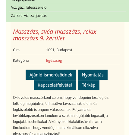
Víz, gáz, fűtésszerelő
Zárszerviz, zárjavítás
Masszázs, svéd masszázs, relax
masszázs 9. kerület
Cím
1091, Budapest
Kategória
Egészség
Ajánld ismerősödnek
Nyomtatás
Kapcsolatfelvétel
Térkép
Okleveles masszőrként célom, hogy vendégeim testileg és
lelkileg megújulva, felfrissülve távozzanak tőlem, és
legközelebb is engem válasszanak. Folyamatos
továbbképzéseken tanulom a szakma legújabb fogásait, a
legújabb technikákat. A környezet kialakításával is arra
törekedtem, hogy vendégeim maximálisan ellazulva
élvezhessék a masszírozást!