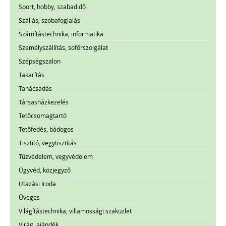
Sport, hobby, szabadidő
Szállás, szobafoglalás
Számítástechnika, informatika
Személyszállítás, sofőrszolgálat
Szépségszalon
Takarítás
Tanácsadás
Társasházkezelés
Tetőcsomagtartó
Tetőfedés, bádogos
Tisztító, vegytisztítás
Tűzvédelem, vegyvédelem
Ügyvéd, közjegyző
Utazási Iroda
Üveges
Világítástechnika, villamossági szaküzlet
Virág, ajándék