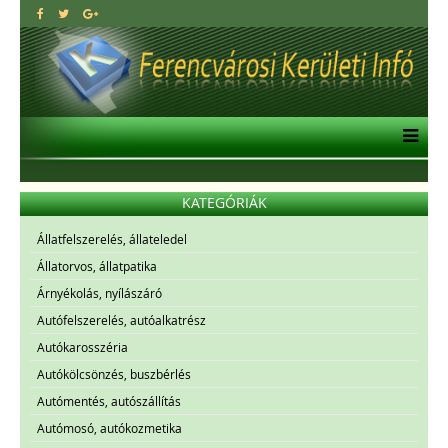
KATEGÓRIÁK
Állatfelszerelés, állateledel
Állatorvos, állatpatika
Árnyékolás, nyílászáró
Autófelszerelés, autóalkatrész
Autókarosszéria
Autókölcsönzés, buszbérlés
Autómentés, autószállítás
Autómosó, autókozmetika