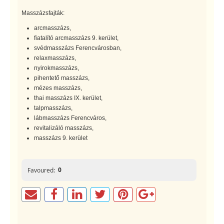
Masszázsfajták:
arcmasszázs,
fiatalító arcmasszázs 9. kerület,
svédmasszázs Ferencvárosban,
relaxmasszázs,
nyirokmasszázs,
pihentető masszázs,
mézes masszázs,
thai masszázs IX. kerület,
talpmasszázs,
lábmasszázs Ferencváros,
revitalizáló masszázs,
masszázs 9. kerület
0
Favoured: