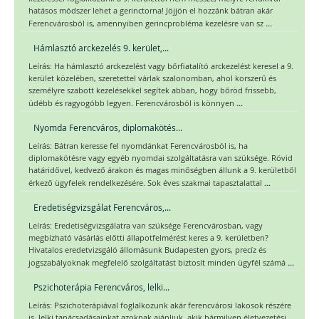
hatásos módszer lehet a gerinctorna! Jöjjön el hozzánk bátran akár
...
Ferencvárosból is, amennyiben gerincprobléma kezelésre van sz
Hámlasztó arckezelés 9. kerület,...
Leírás: Ha hámlasztó arckezelést vagy bőrfiatalító arckezelést keresel a 9.
kerület közelében, szeretettel várlak szalonomban, ahol korszerű és
személyre szabott kezelésekkel segítek abban, hogy bőröd frissebb,
...
üdébb és ragyogóbb legyen. Ferencvárosból is könnyen
Nyomda Ferencváros, diplomakötés...
Leírás: Bátran keresse fel nyomdánkat Ferencvárosból is, ha
diplomakötésre vagy egyéb nyomdai szolgáltatásra van szüksége. Rövid
határidővel, kedvező árakon és magas minőségben állunk a 9. kerületből
...
érkező ügyfelek rendelkezésére. Sok éves szakmai tapasztalattal
Eredetiségvizsgálat Ferencváros,...
Leírás: Eredetiségvizsgálatra van szüksége Ferencvárosban, vagy
megbízható vásárlás előtti állapotfelmérést keres a 9. kerületben?
Hivatalos eredetvizsgáló állomásunk Budapesten gyors, precíz és
...
jogszabályoknak megfelelő szolgáltatást biztosít minden ügyfél számá
Pszichoterápia Ferencváros, lelki...
Leírás: Pszichoterápiával foglalkozunk akár ferencvárosi lakosok részére
is, lelki tanácsadásainkat azoknak ajánljuk, akik bármilyen életvezetési