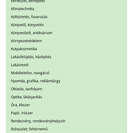
Kertészet, kertépítés
Klímatechnika
Költöztetés, fuvarozás
Könyvelő, könyvelés
Könyvesbolt, antikvárium
Környezetvédelem
Kutyakozmetika
Lakásfelújítás, házépítés
Lakástextil
Mobiltelefon, navigáció
Nyomda, grafika, reklámtárgy
Oktatás, tanfolyam
Optika, látásjavítás
Óra, ékszer
Papír, írószer
Rendezvény, rendezvényhelyszín
Ruhaüzlet, fehérnemű