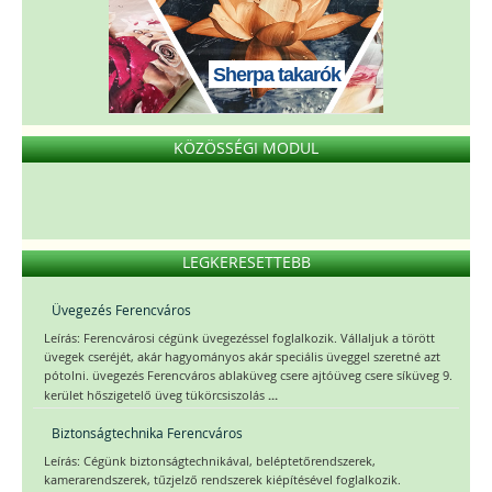
Sherpa takarók
KÖZÖSSÉGI MODUL
LEGKERESETTEBB
Üvegezés Ferencváros
Leírás: Ferencvárosi cégünk üvegezéssel foglalkozik. Vállaljuk a törött
üvegek cseréjét, akár hagyományos akár speciális üveggel szeretné azt
pótolni. üvegezés Ferencváros ablaküveg csere ajtóüveg csere síküveg 9.
...
kerület hőszigetelő üveg tükörcsiszolás
Biztonságtechnika Ferencváros
Leírás: Cégünk biztonságtechnikával, beléptetőrendszerek,
kamerarendszerek, tűzjelző rendszerek kiépítésével foglalkozik.