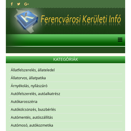
KATEGÓRIÁK
Állatfelszerelés, állateledel
Állatorvos, állatpatika
Árnyékolás, nyílászáró
Autófelszerelés, autóalkatrész
Autókarosszéria
Autókölcsönzés, buszbérlés
Autómentés, autószállítás
Autómosó, autókozmetika