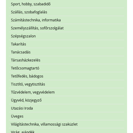
Sport, hobby, szabadidő
Szállás, szobafoglalás
Számítástechnika, informatika
Személyszállítás, sofőrszolgálat
Szépségszalon
Takarítás
Tanácsadás
Társasházkezelés
Tetőcsomagtartó
Tetőfedés, bádogos
Tisztító, vegytisztítás
Tűzvédelem, vegyvédelem
Ügyvéd, közjegyző
Utazási Iroda
Üveges
Világítástechnika, villamossági szaküzlet
Virág, ajándék