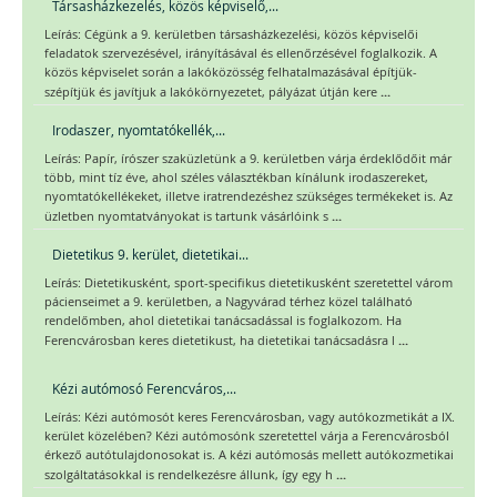
Társasházkezelés, közös képviselő,...
Leírás: Cégünk a 9. kerületben társasházkezelési, közös képviselői
feladatok szervezésével, irányításával és ellenőrzésével foglalkozik. A
közös képviselet során a lakóközösség felhatalmazásával építjük-
...
szépítjük és javítjuk a lakókörnyezetet, pályázat útján kere
Irodaszer, nyomtatókellék,...
Leírás: Papír, írószer szaküzletünk a 9. kerületben várja érdeklődőit már
több, mint tíz éve, ahol széles választékban kínálunk irodaszereket,
nyomtatókellékeket, illetve iratrendezéshez szükséges termékeket is. Az
...
üzletben nyomtatványokat is tartunk vásárlóink s
Dietetikus 9. kerület, dietetikai...
Leírás: Dietetikusként, sport-specifikus dietetikusként szeretettel várom
pácienseimet a 9. kerületben, a Nagyvárad térhez közel található
rendelőmben, ahol dietetikai tanácsadással is foglalkozom. Ha
...
Ferencvárosban keres dietetikust, ha dietetikai tanácsadásra l
Kézi autómosó Ferencváros,...
Leírás: Kézi autómosót keres Ferencvárosban, vagy autókozmetikát a IX.
kerület közelében? Kézi autómosónk szeretettel várja a Ferencvárosból
érkező autótulajdonosokat is. A kézi autómosás mellett autókozmetikai
...
szolgáltatásokkal is rendelkezésre állunk, így egy h