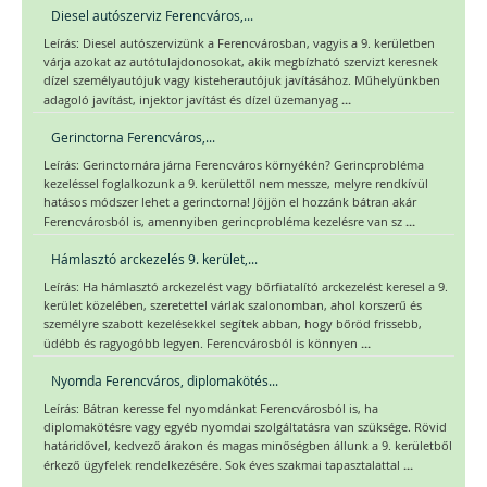
Diesel autószerviz Ferencváros,...
Leírás: Diesel autószervizünk a Ferencvárosban, vagyis a 9. kerületben
várja azokat az autótulajdonosokat, akik megbízható szervizt keresnek
dízel személyautójuk vagy kisteherautójuk javításához. Műhelyünkben
...
adagoló javítást, injektor javítást és dízel üzemanyag
Gerinctorna Ferencváros,...
Leírás: Gerinctornára járna Ferencváros környékén? Gerincprobléma
kezeléssel foglalkozunk a 9. kerülettől nem messze, melyre rendkívül
hatásos módszer lehet a gerinctorna! Jöjjön el hozzánk bátran akár
...
Ferencvárosból is, amennyiben gerincprobléma kezelésre van sz
Hámlasztó arckezelés 9. kerület,...
Leírás: Ha hámlasztó arckezelést vagy bőrfiatalító arckezelést keresel a 9.
kerület közelében, szeretettel várlak szalonomban, ahol korszerű és
személyre szabott kezelésekkel segítek abban, hogy bőröd frissebb,
...
üdébb és ragyogóbb legyen. Ferencvárosból is könnyen
Nyomda Ferencváros, diplomakötés...
Leírás: Bátran keresse fel nyomdánkat Ferencvárosból is, ha
diplomakötésre vagy egyéb nyomdai szolgáltatásra van szüksége. Rövid
határidővel, kedvező árakon és magas minőségben állunk a 9. kerületből
...
érkező ügyfelek rendelkezésére. Sok éves szakmai tapasztalattal