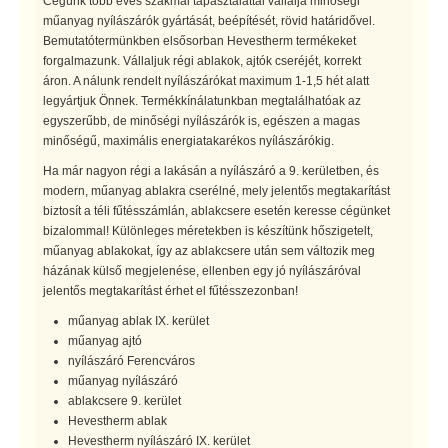
Cégünk több éves szakmai tapasztalattal vállalja minőségi
műanyag nyílászárók gyártását, beépítését, rövid határidővel.
Bemutatótermünkben elsősorban Hevestherm termékeket
forgalmazunk. Vállaljuk régi ablakok, ajtók cseréjét, korrekt
áron. A nálunk rendelt nyílászárókat maximum 1-1,5 hét alatt
legyártjuk Önnek. Termékkínálatunkban megtalálhatóak az
egyszerűbb, de minőségi nyílászárók is, egészen a magas
minőségű, maximális energiatakarékos nyílászárókig.
Ha már nagyon régi a lakásán a nyílászáró a 9. kerületben, és
modern, műanyag ablakra cserélné, mely jelentős megtakarítást
biztosít a téli fűtésszámlán, ablakcsere esetén keresse cégünket
bizalommal! Különleges méretekben is készítünk hőszigetelt,
műanyag ablakokat, így az ablakcsere után sem változik meg
házának külső megjelenése, ellenben egy jó nyílászáróval
jelentős megtakarítást érhet el fűtésszezonban!
műanyag ablak IX. kerület
műanyag ajtó
nyílászáró Ferencváros
műanyag nyílászáró
ablakcsere 9. kerület
Hevestherm ablak
Hevestherm nyílászáró IX. kerület