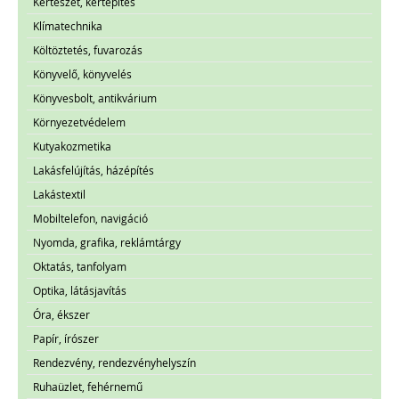
Kertészet, kertépítés
Klímatechnika
Költöztetés, fuvarozás
Könyvelő, könyvelés
Könyvesbolt, antikvárium
Környezetvédelem
Kutyakozmetika
Lakásfelújítás, házépítés
Lakástextil
Mobiltelefon, navigáció
Nyomda, grafika, reklámtárgy
Oktatás, tanfolyam
Optika, látásjavítás
Óra, ékszer
Papír, írószer
Rendezvény, rendezvényhelyszín
Ruhaüzlet, fehérnemű