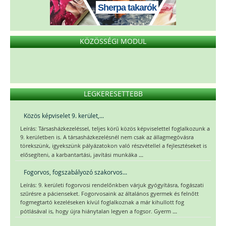
Sherpa takarók
KÖZÖSSÉGI MODUL
LEGKERESETTEBB
Közös képviselet 9. kerület,...
Leírás: Társasházkezeléssel, teljes körű közös képviselettel foglalkozunk a
9. kerületben is. A társasházkezelésnél nem csak az állagmegóvásra
törekszünk, igyekszünk pályázatokon való részvétellel a fejlesztéseket is
...
elősegíteni, a karbantartási, javítási munkáka
Fogorvos, fogszabályozó szakorvos...
Leírás: 9. kerületi fogorvosi rendelőnkben várjuk gyógyításra, fogászati
szűrésre a pácienseket. Fogorvosaink az általános gyermek és felnőtt
fogmegtartó kezeléseken kívül foglalkoznak a már kihullott fog
...
pótlásával is, hogy újra hiánytalan legyen a fogsor. Gyerm