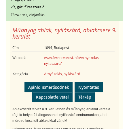
Víz, gáz, fűtésszerelő
Zárszerviz, zárjavítás
Műanyag ablak, nyílászáró, ablakcsere 9.
kerület
Cím
1094, Budapest
Weboldal
www.ferencvarosi.info/Arnyekolas-
nyilaszaro/
Kategória
Árnyékolás, nyílászáró
Ajánld ismerősödnek
Nyomtatás
Kapcsolatfelvétel
Térkép
Ablakcserét tervez a 9. kerületben és műanyag ablakot keres a
régi fa helyett? Látogasson el nyílászáró centrumunkba, ahol
méretre készített ablakokkal várjuk!